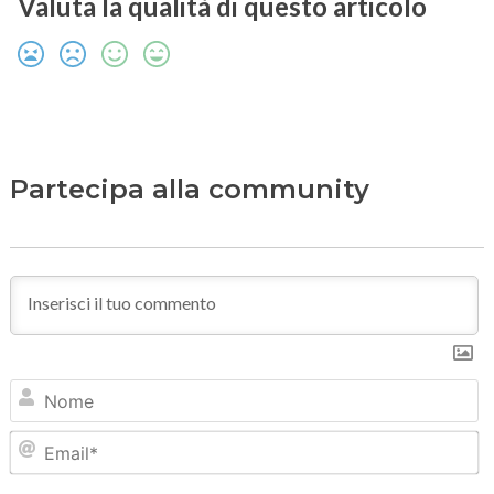
Valuta la qualità di questo articolo
Partecipa alla community
N
Em