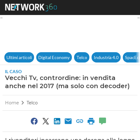
Vecchi Tv, contrordine: in ve
Ultimi articoli
Digital Economy
Telco
Industria 4.0
SpacEc
IL CASO
Vecchi Tv, contrordine: in vendita
anche nel 2017 (ma solo con decoder)
Home
Telco