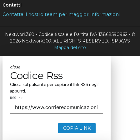
Contatti
Contatta il nostro team per maggiori informazioni
Nextwork360 - Codice fiscale e Partita IVA 13868590962 - ©
2026 Nextwork360. ALL RIGHTS RESERVED. ISP AWS
Mappa del sito
close
Codice Rss
Clicca sul pulsante per copiare il link RSS negli
appunti.
RSS link
COPIA LINK