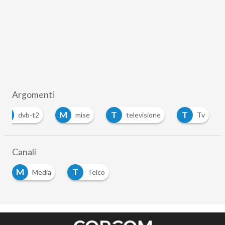
Argomenti
D
M
T
T
dvb-t2
mise
televisione
Tv
Canali
M
T
Media
Telco