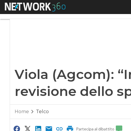
Menu
Viola (Agcom): “In I
Viola (Agcom): “In
revisione dello s
Home
Telco
Partecipa al dibattito