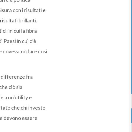
sura con i risultati e
isultati brillanti.
i, in cui la fibra
 Paesi in cui c’è
se dovevamo fare così
 differenze fra
che ciò sia
 a un'utility e
rtate che chi investe
che devono essere