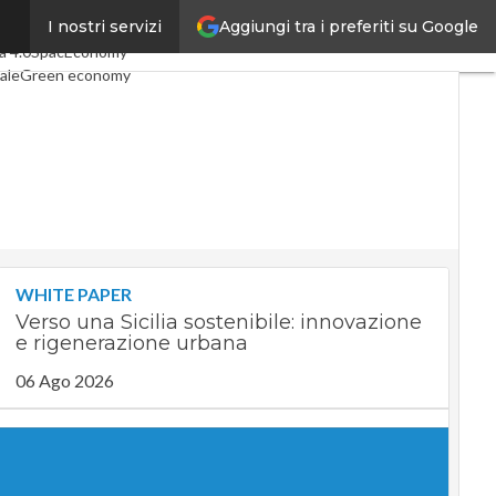
Aggiungi tra i preferiti su Google
I nostri servizi
ticoli
Digital Economy
Telco
a 4.0
SpacEconomy
ale
Green economy
nza artificiale
terviste
Le Guide di CorCom
t
Privacy
WHITE PAPER
Verso una Sicilia sostenibile: innovazione
e rigenerazione urbana
06 Ago 2026