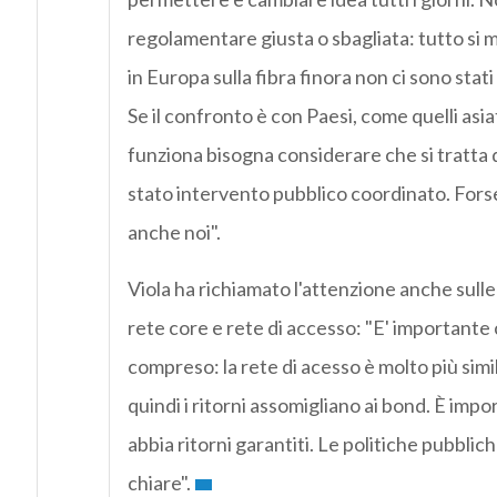
regolamentare giusta o sbagliata: tutto si mi
in Europa sulla fibra finora non ci sono stati r
Se il confronto è con Paesi, come quelli asiatic
funziona bisogna considerare che si tratta di
stato intervento pubblico coordinato. For
anche noi".
Viola ha richiamato l'attenzione anche sulle
rete core e rete di accesso: "E' importante 
compreso: la rete di acesso è molto più simile
quindi i ritorni assomigliano ai bond. È impo
abbia ritorni garantiti. Le politiche pubbli
chiare".