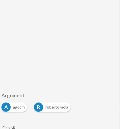
Argomenti
A
R
agcom
roberto viola
Canali