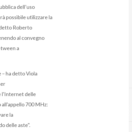
pubblica dell’uso
à possibile utilizzare la
a detto Roberto
venendo al convegno
Between a
 – ha detto Viola
per
 l'Internet delle
 all'appello 700 MHz:
are la
o delle aste".