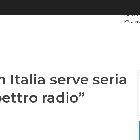
talia serve seria revisione dello spettro radio”
Ultimi ar
Industri
PA Digit
Intellige
Videoin
Podcas
 Italia serve seria
pettro radio”