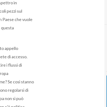
 spettro in
coli pezzi sul
 un Paese che vuole
e questa
tto appello
rete di accesso.
e i flussi di
uropa
rame? Se così stanno
sono regolarsi di
pa non si può
n c’è politica