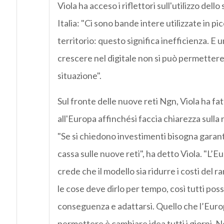
Viola ha acceso i riflettori sull'utilizzo dello
Italia: "Ci sono bande intere utilizzate in pic
territorio: questo significa inefficienza. E
crescere nel digitale non si può permetter
situazione".
Sul fronte delle nuove reti Ngn, Viola ha fa
all'Europa affinchési faccia chiarezza sulla 
"Se si chiedono investimenti bisogna garantir
cassa sulle nuove reti", ha detto Viola. "L’E
crede che il modello sia ridurre i costi del 
le cose deve dirlo per tempo, così tutti pos
conseguenza e adattarsi. Quello che l’Euro
permettere è cambiare idea tutti i giorni. No