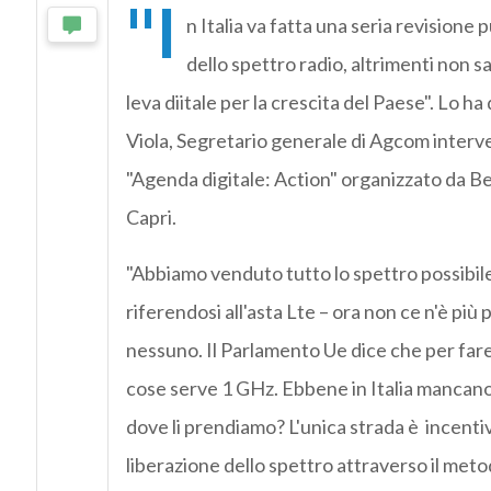
"I
n Italia va fatta una seria revisione 
dello spettro radio, altrimenti non sar
leva diitale per la crescita del Paese". Lo h
Viola, Segretario generale di Agcom inter
"Agenda digitale: Action" organizzato da 
Capri.
"Abbiamo venduto tutto lo spettro possibile
riferendosi all'asta Lte – ora non ce n'è più 
nessuno. Il Parlamento Ue dice che per fare
cose serve 1 GHz. Ebbene in Italia mancano
dove li prendiamo? L'unica strada è incentiv
liberazione dello spettro attraverso il metod