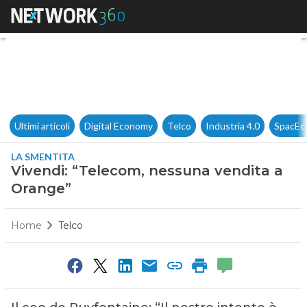
Vivendi: “Telecom, nessuna v
Ultimi articoli
Digital Economy
Telco
Industria 4.0
SpacEc
LA SMENTITA
Vivendi: “Telecom, nessuna vendita a
Orange”
Home
Telco