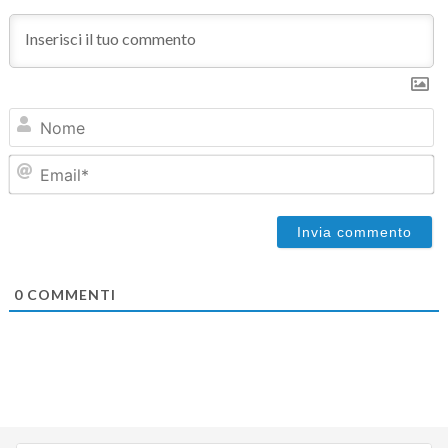
N
Em
0
COMMENTI