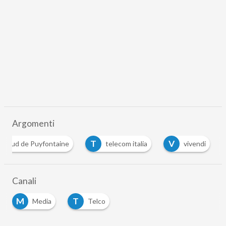
Argomenti
T
V
rnaud de Puyfontaine
telecom italia
vivendi
Canali
M
T
Media
Telco