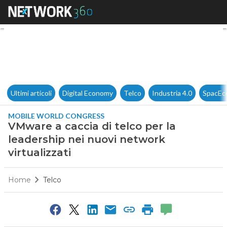
VMware a caccia di telco per l
Ultimi articoli
Digital Economy
Telco
Industria 4.0
SpacEc
MOBILE WORLD CONGRESS
VMware a caccia di telco per la
leadership nei nuovi network
virtualizzati
Home
Telco