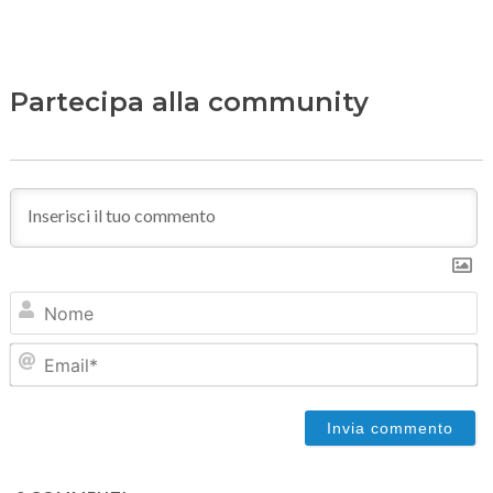
Partecipa alla community
N
Em