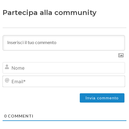
Partecipa alla community
N
Em
0
COMMENTI