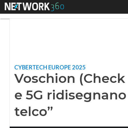
Menu
Voschion (Check Poi
CYBERTECH EUROPE 2025
Voschion (Check P
e 5G ridisegnano 
telco”