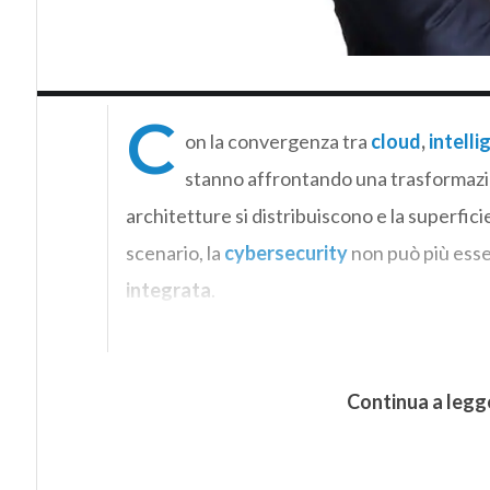
C
on la convergenza tra
cloud
,
intelli
stanno affrontando una trasformazion
architetture si distribuiscono e la superfi
scenario, la
cybersecurity
non può più esse
integrata
.
Continua a legg