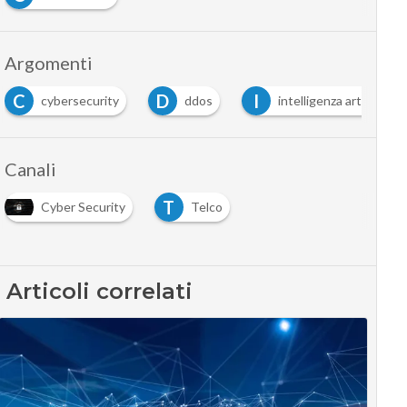
Argomenti
C
D
I
cybersecurity
ddos
intelligenza artificiale
Canali
T
Cyber Security
Telco
Articoli correlati