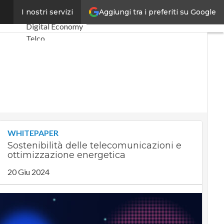
Aggiungi tra i preferiti su Google
telco”
I nostri servizi
Ultimi articoli
Digital Economy
Telco
Industria 4.0
SpacEconomy
PA Digitale
Green economy
Intelligenza
artificiale
Videointerviste
WHITEPAPER
Le Guide di
Sostenibilità delle telecomunicazioni e
CorCom
ottimizzazione energetica
Podcast
Privacy
20 Giu 2024