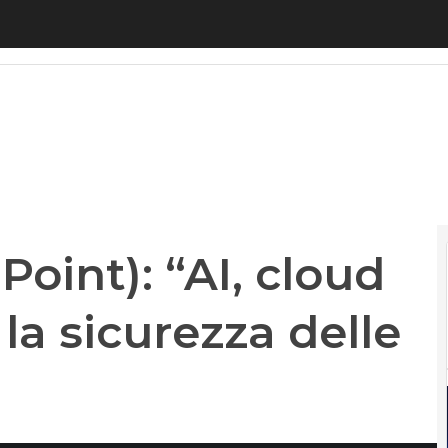
nt): “AI, cloud e 5G ridisegnano la sicurezza delle 
oint): “AI, cloud
la sicurezza delle