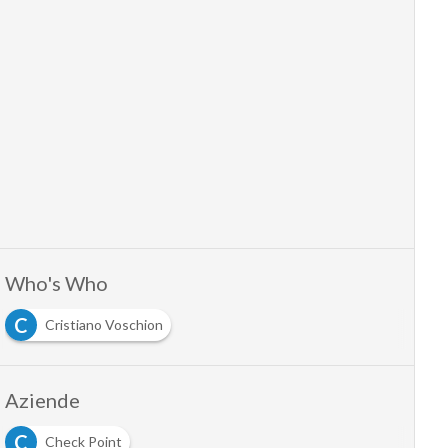
Who's Who
C
Cristiano Voschion
Aziende
C
Check Point