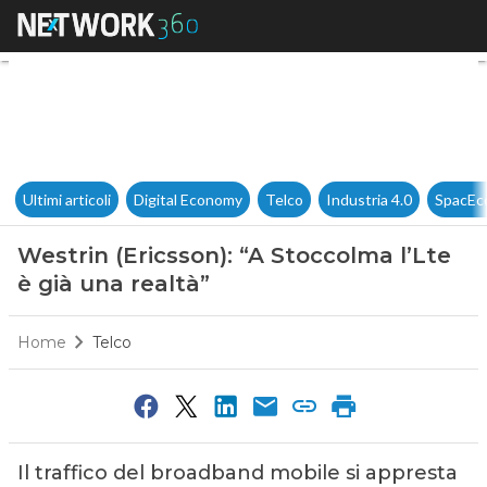
Westrin (Ericsson): “A Stoccolm
Ultimi articoli
Digital Economy
Telco
Industria 4.0
SpacEc
Westrin (Ericsson): “A Stoccolma l’Lte
è già una realtà”
Home
Telco
Il traffico del broadband mobile si appresta