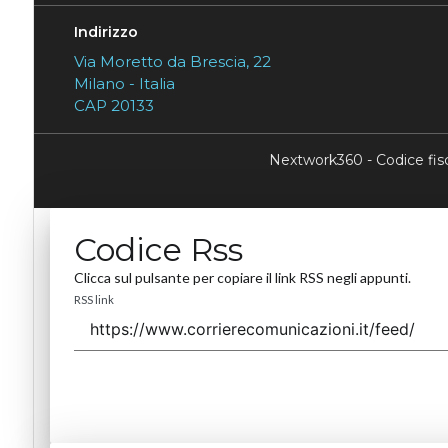
Indirizzo
Via Moretto da Brescia, 22
Milano - Italia
CAP 20133
Nextwork360 - Codice fi
Codice Rss
Clicca sul pulsante per copiare il link RSS negli appunti.
RSS link