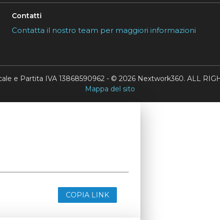
Contatti
Contatta il nostro team per maggiori informazioni
scale e Partita IVA 13868590962 - © 2026 Nextwork360. ALL 
Mappa del sito
COPIA LINK