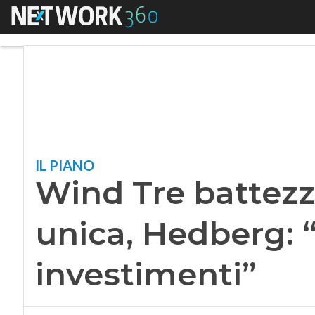
Menu
Wind Tre battezza a
IL PIANO
Wind Tre battezza
unica, Hedberg: “
investimenti”