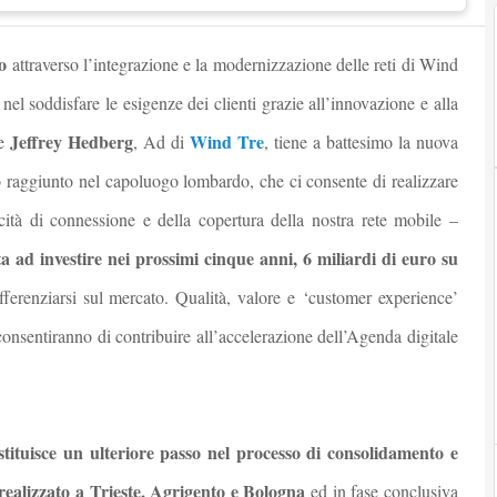
o
attraverso l’integrazione e la modernizzazione delle reti di Wind
el soddisfare le esigenze dei clienti grazie all’innovazione e alla
Jeffrey Hedberg
Wind Tre
le
, Ad di
,
tiene a battesimo la nuova
 raggiunto nel capoluogo lombardo, che ci consente di realizzare
ocità di connessione e della copertura della nostra rete mobile –
ad investire nei prossimi cinque anni, 6 miliardi
di euro su
ferenziarsi sul mercato. Qualità, valore e ‘customer experience’
 consentiranno di contribuire all’accelerazione dell’Agenda digitale
ituisce un ulteriore passo nel processo di consolidamento e
 realizzato a Trieste, Agrigento e Bologna
ed in fase conclusiva