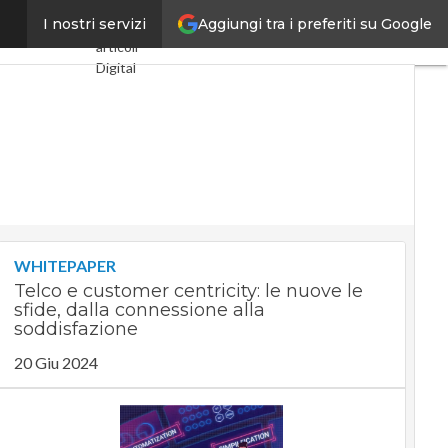
Aggiungi tra i preferiti su Google
vestimenti”
I nostri servizi
Ultimi
articoli
Digital
Economy
Telco
Industria
4.0
SpacEconomy
PA Digitale
Green
economy
Intelligenza
WHITEPAPER
artificiale
Telco e customer centricity: le nuove le
Videointerviste
sfide, dalla connessione alla
Le Guide di
soddisfazione
CorCom
20 Giu 2024
Podcast
Privacy