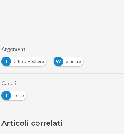
Argomenti
J
W
Jeffrey Hedberg
wind tre
Canali
T
Telco
Articoli correlati