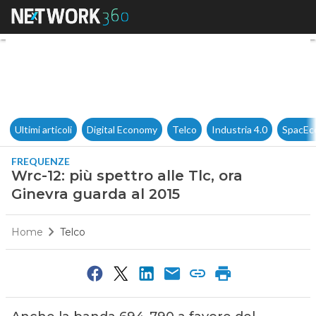
Wrc-12: più spettro alle Tlc, o
Ultimi articoli
Digital Economy
Telco
Industria 4.0
SpacEc
FREQUENZE
Wrc-12: più spettro alle Tlc, ora
Ginevra guarda al 2015
Home
Telco