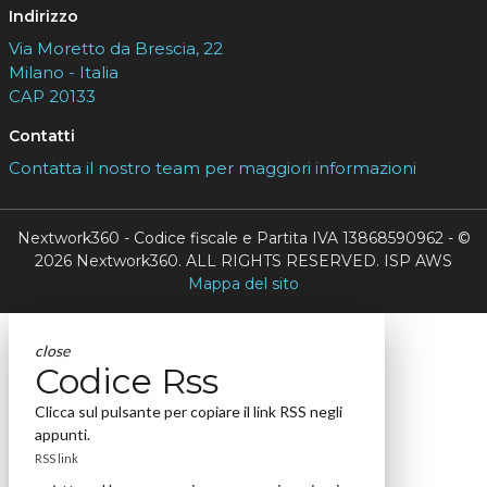
Indirizzo
Via Moretto da Brescia, 22
Milano - Italia
CAP 20133
Contatti
Contatta il nostro team per maggiori informazioni
Nextwork360 - Codice fiscale e Partita IVA 13868590962 - ©
2026 Nextwork360. ALL RIGHTS RESERVED. ISP AWS
Mappa del sito
close
Codice Rss
Clicca sul pulsante per copiare il link RSS negli
appunti.
RSS link