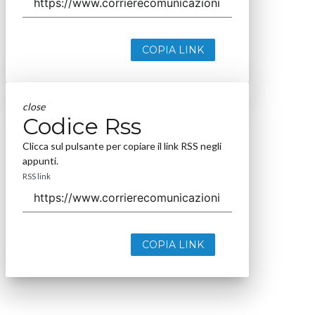
COPIA LINK
close
Codice Rss
Clicca sul pulsante per copiare il link RSS negli
appunti.
RSS link
COPIA LINK