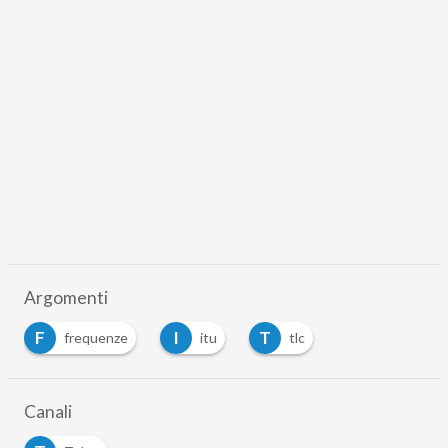
Argomenti
F
I
T
frequenze
itu
tlc
Canali