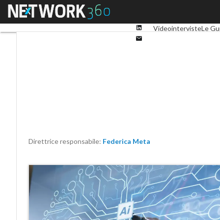
Facebook
Menu
Ultimi articoli
Digital 
Twitter
Linkedin
Videointerviste
Le Gu
Email
Direttrice responsabile:
Federica Meta