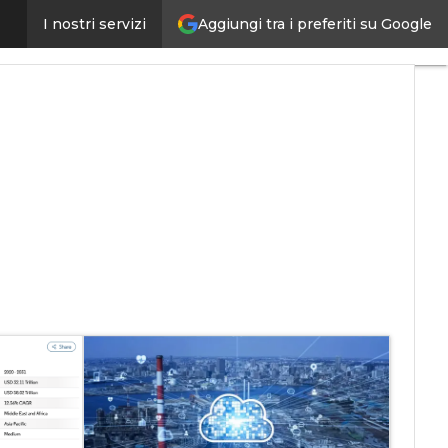
Aggiungi tra i preferiti su Google
I nostri servizi
ligenza artificiale