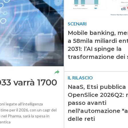
SCENARI
Mobile banking, me
a 58mila miliardi ent
2031: l’AI spinge la
trasformazione dei s
IL RILASCIO
033 varrà 1700
NaaS, Etsi pubblica
OpenSlice 2026Q2: 
passo avanti
i legate all'intelligenza
nell'automazione "
stime per il 2026, con un cagr del
e nel Pharma, sarà la spesa in
delle reti
gentica