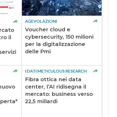
AGEVOLAZIONI
Voucher cloud e
rcato
cybersecurity, 150 milioni
ro il
per la digitalizzazione
delle Pmi
ervizi
I DATI METICULOUS RESEARCH
Fibra ottica nei data
nuovo
center, l’AI ridisegna il
mercato: business verso
aperta"
22,5 miliardi