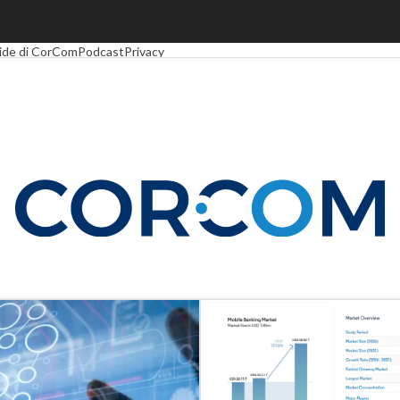
Economy
Telco
Industria 4.0
SpacEconomy
PA Digitale
Green economy
Intel
ide di CorCom
Podcast
Privacy