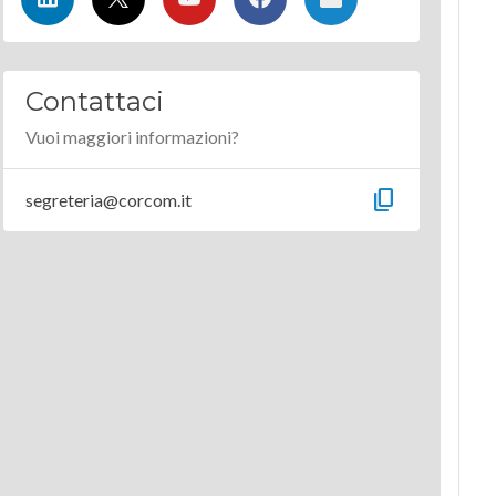
Contattaci
Vuoi maggiori informazioni?
content_copy
segreteria@corcom.it