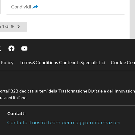
Condividi
Pagina
 1 di 9
successiva
 Policy
Terms&Conditions Contenuti Specialistici
Cookie Cen
portali B2B dedicati ai temi della Trasformazione Digitale e dell’Innovazio
azioni italiane.
Contatti
Contatta il nostro team per maggiori informazioni