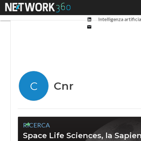
Facebook
Menu
Ultimi articoli
Digit
Twitter
Linkedin
Intelligenza artifici
Email
Cnr
C
RICERCA
Space Life Sciences, la Sapie