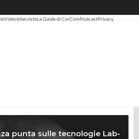
al Economy
Telco
Industria 4.0
SpacEconomy
PA Digitale
Green eco
ale
Videointerviste
Le Guide di CorCom
Podcast
Privacy
nza punta sulle tecnologie Lab-