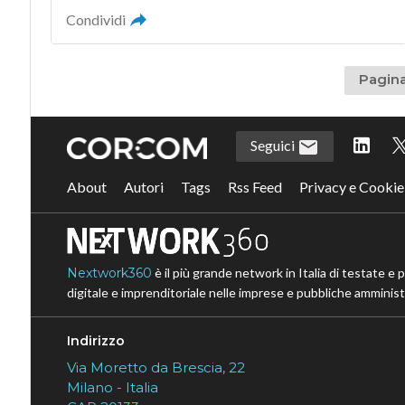
Condividi
Pagina
Seguici
About
Autori
Tags
Rss Feed
Privacy e Cookie
Nextwork360
è il più grande network in Italia di testate e 
digitale e imprenditoriale nelle imprese e pubbliche amministr
Indirizzo
Via Moretto da Brescia, 22
Milano - Italia