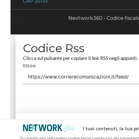
CAP 20133
Nextwork360 - Codice fisca
Codice Rss
Clicca sul pulsante per copiare il link RSS negli appunti.
RSS link
Codice Rss
I tuoi contenuti, la tua pr
Clicca sul pulsante per copiare il link RSS negli appunti.
Su questo sito utilizziamo cookie tecnici necessari alla navigazion