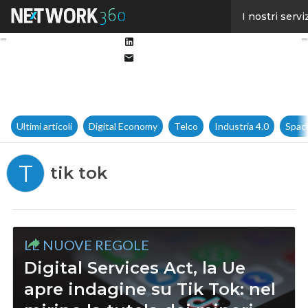
Facebook
I nostri servi
Twitter
Linkedin
Email
Ultimi articoli
Digital Economy
Telco
Industria 4.0
Spac
T
tik tok
LE NUOVE REGOLE
Digital Services Act, la Ue
apre indagine su Tik Tok: nel