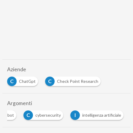
Aziende
C
C
ChatGpt
Check Point Research
…
Argomenti
C
I
chatbot
cybersecurity
intelligenza artificiale
…