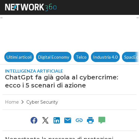
ChatGpt fa già gola al cybercr
Ultimi articoli
Digital Economy
Telco
Industria 4.0
SpacEc
INTELLIGENZA ARTIFICIALE
ChatGpt fa già gola al cybercrime:
ecco i 5 scenari di azione
Home
Cyber Security