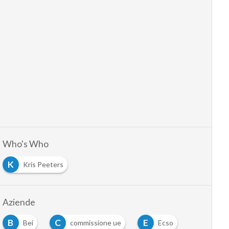
Who's Who
K
Kris Peeters
Aziende
B
C
E
Bei
commissione ue
Ecso