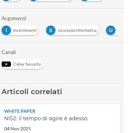
Argomenti
I
S
U
investimenti
sicurezza informatica
ue
Canali
Cyber Security
Articoli correlati
WHITE PAPER
NIS2: il tempo di agire è adesso
04 Nov 2025