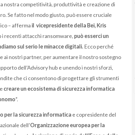
 la nostra competitività, produttività e creazione di
uturo. Se fatto nel modo giusto, può essere cruciale
tico – afferma
il vicepresidente della Bei, Kris
o i recenti attacchi ransomware,
può esserci un
iamo sul serio le minacce digitali.
Ecco perché
eme ai nostri partner, per aumentare il nostro sostegno
upporto dell’Advisory hub e unendo i nostri sforzi,
ndite che ci consentono di progettare gli strumenti
 e
creare un ecosistema di sicurezza informatica
utonomo
”.
o per la sicurezza informatica
e copresidente del
azionale dell’
Organizzazione europea per la