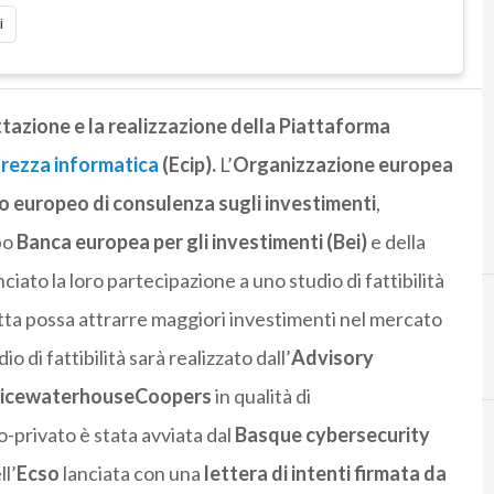
i
tazione e la realizzazione della Piattaforma
urezza informatica
(Ecip).
L’
Organizzazione europea
o europeo di consulenza sugli investimenti
,
po
Banca europea per gli investimenti (Bei)
e della
ciato la loro partecipazione a uno studio di fattibilità
etta possa attrarre maggiori investimenti nel mercato
 di fattibilità sarà realizzato dall’
Advisory
PricewaterhouseCoopers
in qualità di
-privato è stata avviata dal
Basque cybersecurity
ll’
Ecso
lanciata con una
lettera di intenti firmata da