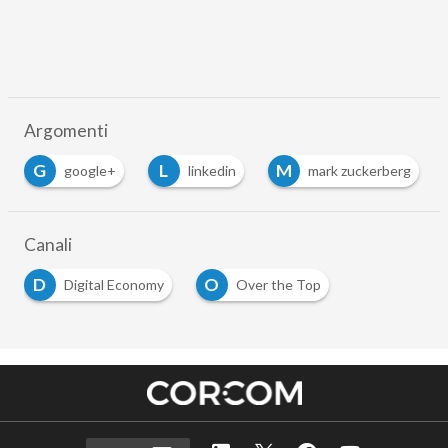
Argomenti
G
L
M
google+
linkedin
mark zuckerberg
Canali
D
O
Digital Economy
Over the Top