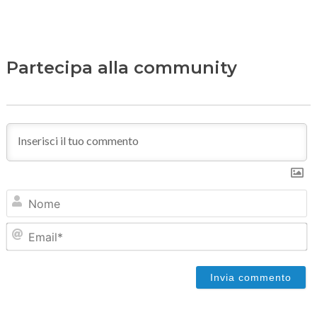
Partecipa alla community
N
Em