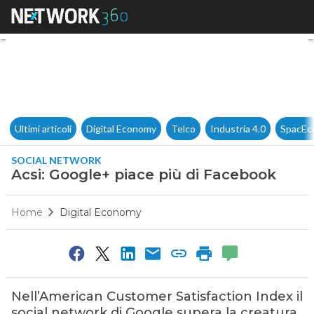
Acsi: Google+ piace più di Fa
Ultimi articoli
Digital Economy
Telco
Industria 4.0
SpacEc
SOCIAL NETWORK
Acsi: Google+ piace più di Facebook
Home
Digital Economy
Nell’American Customer Satisfaction Index il
social network di Google supera la creatura