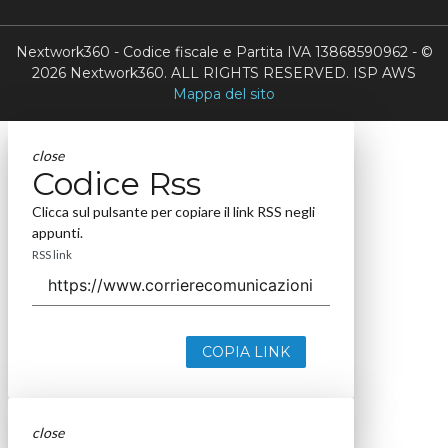
Nextwork360 - Codice fiscale e Partita IVA 13868590962 - ©
2026 Nextwork360. ALL RIGHTS RESERVED. ISP AWS
Mappa del sito
close
Codice Rss
Clicca sul pulsante per copiare il link RSS negli
appunti.
RSS link
COPIA LINK
close