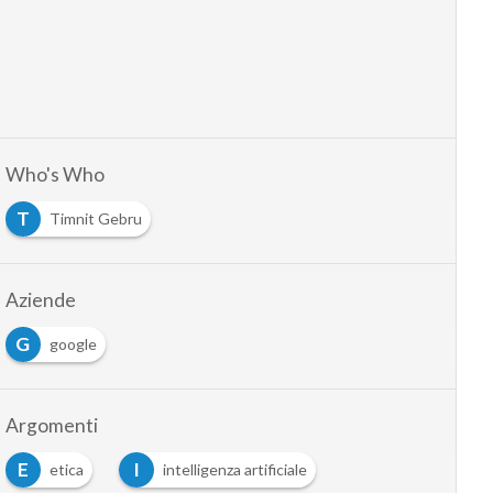
Who's Who
T
Timnit Gebru
Aziende
G
google
Argomenti
E
I
etica
intelligenza artificiale