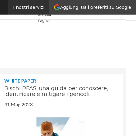
Aggiungi tra i preferiti su Google
na ricercatrice
I nostri servizi
Ultimi
articoli
Digital
Economy
Telco
Industria
4.0
SpacEconomy
PA
Digitale
Green
economy
WHITE PAPER
Intelligenza
Rischi PFAS: una guida per conoscere,
artificiale
identificare e mitigare i pericoli
Videointerviste
Le
31 Mag 2023
Guide di
CorCom
Podcast
Privacy