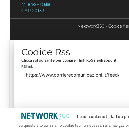
Milano - Italia
CAP 20133
Nextwork360 - Codice fi
Codice Rss
Clicca sul pulsante per copiare il link RSS negli appunti.
RSS link
I tuoi contenuti, la tua pr
Codice Rss
Su questo sito utilizziamo cookie tecnici necessari alla navigazion
Clicca sul pulsante per copiare il link RSS negli appunti.