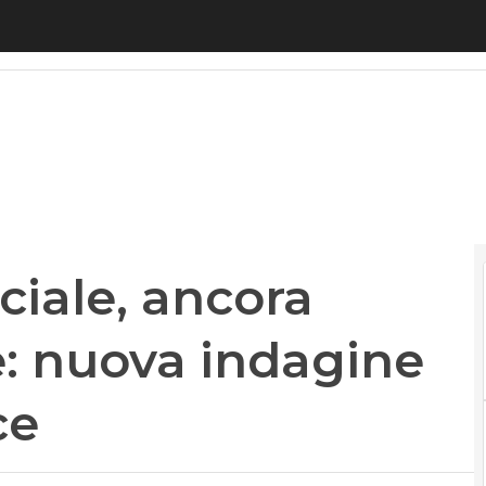
ciale, ancora grane per Google: nuova indagine su u
iciale, ancora
: nuova indagine
ce