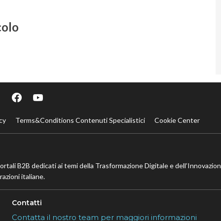
colo
cy
Terms&Conditions Contenuti Specialistici
Cookie Center
portali B2B dedicati ai temi della Trasformazione Digitale e dell’Innovazio
azioni italiane.
Contatti
Contatta il nostro team per maggiori informazioni