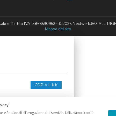
scale e Partita IVA 13868590962 - © 2026 Nextwork360. ALL 
Mappa del sito
COPIA LINK
ivacy!
e e funzionali all’erogazione del servizio. Utilizziamo i cookie