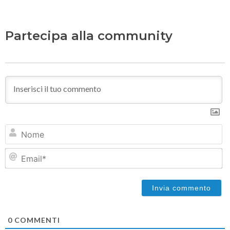
Partecipa alla community
N
Em
0
COMMENTI