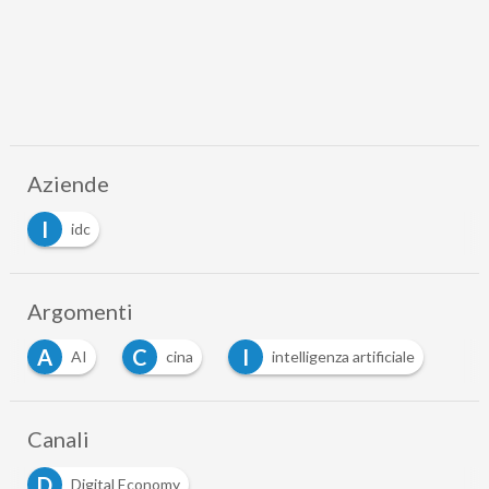
Aziende
I
idc
Argomenti
A
C
I
AI
cina
intelligenza artificiale
Canali
D
Digital Economy