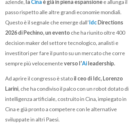
aziende,
la
Cina
è già in piena espansione
e allunga il
passo rispetto alle altre grandi economie mondiali.
Questo è il segnale che emerge dall’
Idc
Directions
2026 di Pechino, un evento
che ha riunito oltre 400
decision maker del settore tecnologico, analisti e
investitori per fare il punto su un mercato che corre
sempre più velocemente
verso l’
Ai
leadership.
Ad aprire il congresso è stato
il ceo di Idc, Lorenzo
Larini
, che ha condiviso il palco con un robot dotato di
intelligenza artificiale, costruito in Cina, impiegato in
Cina e già pronto a competere con le alternative
sviluppate in altri Paesi.