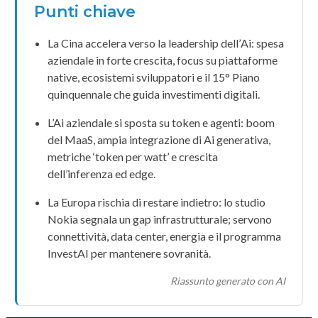
Punti chiave
La
Cina
accelera verso la leadership dell’
Ai
: spesa
aziendale in forte crescita, focus su piattaforme
native, ecosistemi sviluppatori e il
15° Piano
quinquennale
che guida investimenti digitali.
L’Ai aziendale si sposta su
token
e agenti: boom
del
MaaS
, ampia integrazione di
Ai generativa
,
metriche ‘token per watt’ e crescita
dell’inferenza ed edge.
La
Europa
rischia di restare indietro: lo studio
Nokia
segnala un gap infrastrutturale; servono
connettività
, data center, energia e il programma
InvestAI
per mantenere sovranità.
Riassunto generato con AI