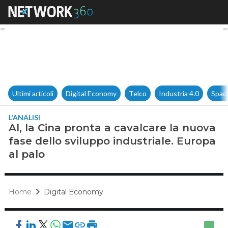
AI, la Cina pronta a cavalcare
Ultimi articoli
Digital Economy
Telco
Industria 4.0
Spac
L'ANALISI
AI, la Cina pronta a cavalcare la nuova
fase dello sviluppo industriale. Europa
al palo
Home
Digital Economy