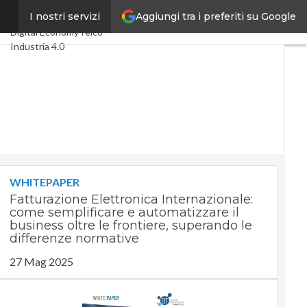
Aggiungi tra i preferiti su Google
ly
I nostri servizi
Ultimi articoli
Digital Economy
Telco
Industria 4.0
SpacEconomy
PA Digitale
Green economy
Intelligenza artificiale
Videointerviste
Le Guide di CorCom
Podcast
Privacy
WHITEPAPER
Fatturazione Elettronica Internazionale:
come semplificare e automatizzare il
business oltre le frontiere, superando le
differenze normative
27 Mag 2025