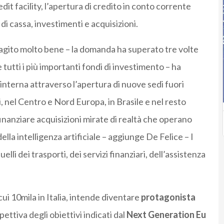
dit facility, l’apertura di credito in conto corrente
di cassa, investimenti e acquisizioni.
reagito molto bene – la domanda ha superato tre volte
 tutti i più importanti fondi di investimento – ha
a interna attraverso l’apertura di nuove sedi fuori
i, nel Centro e Nord Europa, in Brasile e nel resto
finanziare acquisizioni mirate di realtà che operano
lla intelligenza artificiale – aggiunge De Felice – I
lli dei trasporti, dei servizi finanziari, dell’assistenza
ui 10mila in Italia, intende diventare
protagonista
ettiva degli obiettivi indicati dal
Next Generation Eu