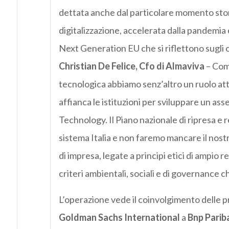
dettata anche dal particolare momento stor
digitalizzazione, accelerata dalla pandemia e
Next Generation EU che si riflettono sugli o
Christian De Felice, Cfo di Almaviva
– Come
tecnologica abbiamo senz’altro un ruolo at
affianca le istituzioni per sviluppare un ass
Technology. Il Piano nazionale di ripresa e 
sistema Italia e non faremo mancare il nost
di impresa, legate a principi etici di ampio r
criteri ambientali, sociali e di governance c
L’operazione vede il coinvolgimento delle pri
Goldman Sachs International
a
Bnp Parib