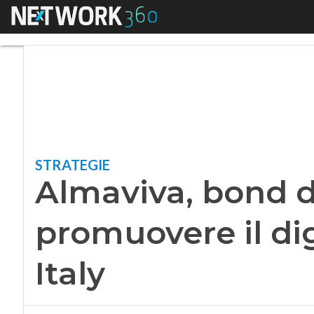
Menu
Almaviva, bond da 
STRATEGIE
Almaviva, bond d
promuovere il di
Italy