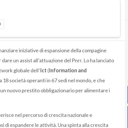
i
nanziare iniziative di espansione della compagine
r dare un assist all’attuazione del Pnrr. Lo ha lanciato
twork globale dell’
Ict
(
Information and
a 18 società operanti in 67 sedi nel mondo, e che
 un nuovo prestito obbligazionario per alimentare i
serisce nel percorso di crescita nazionale e
ì di espandere le attività. Una spinta alla crescita