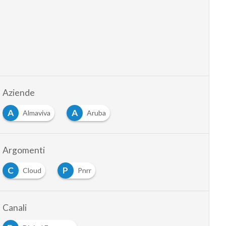
Aziende
A
A
Almaviva
Aruba
Argomenti
C
P
Cloud
Pnrr
Canali