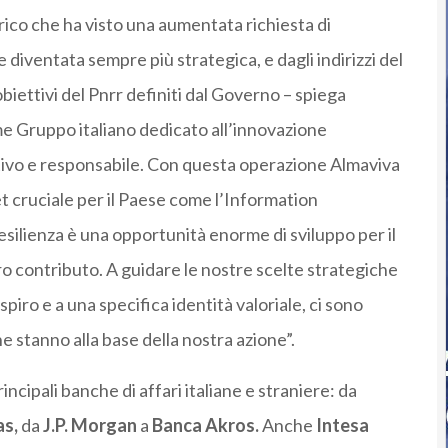
ico che ha visto una aumentata richiesta di
 diventata sempre più strategica, e dagli indirizzi del
biettivi del Pnrr definiti dal Governo – spiega
 Gruppo italiano dedicato all’innovazione
tivo e responsabile. Con questa operazione Almaviva
et cruciale per il Paese come l’Information
resilienza è una opportunità enorme di sviluppo per il
ro contributo. A guidare le nostre scelte strategiche
espiro e a una specifica identità valoriale, ci sono
he stanno alla base della nostra azione”.
ncipali banche di affari italiane e straniere: da
as,
da
J.P. Morgan
a
Banca Akros.
Anche
Intesa