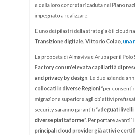
e della loro concreta ricaduta nel Piano nazi
impegnato a realizzare.
E uno dei pilastri della strategia è il cloud
Transizione digitale, Vittorio Colao
,
una 
La proposta di Almaviva e Aruba per il Polo
Factory con un’elevata capillarità di pres
and privacy by design
. Le due aziende annu
collocati in diverse Regioni
“per consentire
migrazione superiore agli obiettivi prefissa
security saranno garantiti “a
deguati livelli
diverse piattaforme
”. Per portare avanti il
principali cloud provider già attivi e certif