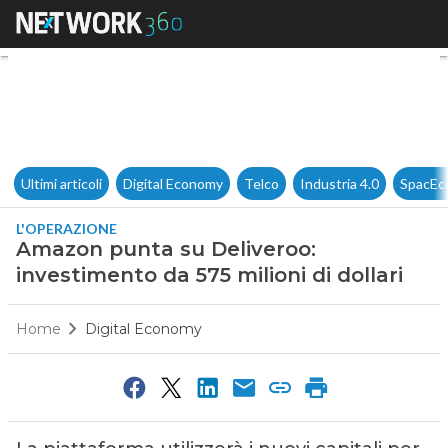
Amazon punta su Deliveroo: in
Ultimi articoli
Digital Economy
Telco
Industria 4.0
SpacEc
L'OPERAZIONE
Amazon punta su Deliveroo:
investimento da 575 milioni di dollari
Home
Digital Economy