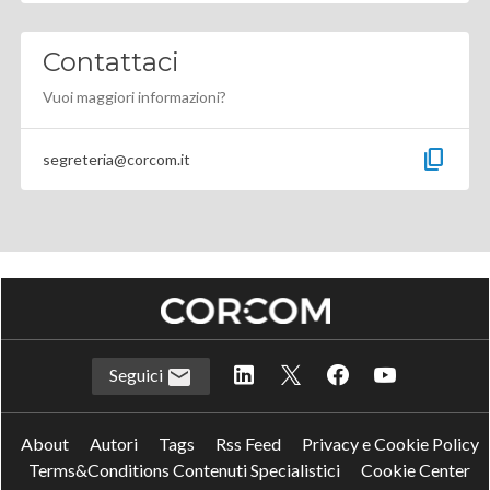
Contattaci
Vuoi maggiori informazioni?
content_copy
segreteria@corcom.it
Seguici
About
Autori
Tags
Rss Feed
Privacy e Cookie Policy
Terms&Conditions Contenuti Specialistici
Cookie Center