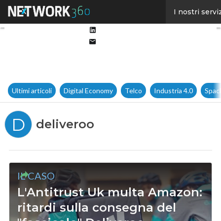
Facebook
I nostri servi
Twitter
Linkedin
Email
Ultimi articoli
Digital Economy
Telco
Industria 4.0
Spac
D
deliveroo
IL CASO
L'Antitrust Uk multa Amazon:
ritardi sulla consegna del