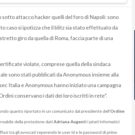
o sotto attacco hacker quelli del foro di Napoli: sono
o caso si ipotizza che il blitz sia stato effettuato da
retto giro da quella di Roma, faccia parte di una
ertificate violate, comprese quella della sindaca
itale sono stati pubblicati da Anonymous insieme alla
 Lulzsec Italia e Anonymous hanno iniziato una campagna
rdini conservano i dati dei loro iscritti in rete”.
ndo quanto riportato in un comunicato dal presidente dell’
Ordine
nsabile della protezione dati
Adriana Augenti
i pirati informatici
ffusi tra gli avvocati reperendo le user id e le password di primo