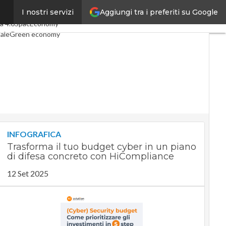
Aggiungi tra i preferiti su Google
I nostri servizi
ticoli
Digital Economy
Telco
a 4.0
SpacEconomy
tale
Green economy
nza artificiale
terviste
Le Guide di CorCom
t
Privacy
INFOGRAFICA
Trasforma il tuo budget cyber in un piano
di difesa concreto con HiCompliance
12 Set 2025