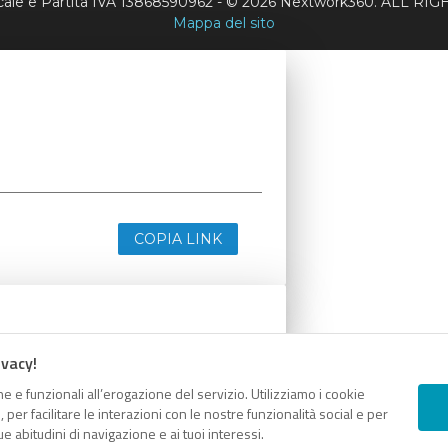
scale e Partita IVA 13868590962 - © 2026 Nextwork360. ALL 
Mappa del sito
COPIA LINK
ivacy!
e e funzionali all’erogazione del servizio. Utilizziamo i cookie
er facilitare le interazioni con le nostre funzionalità social e per
e abitudini di navigazione e ai tuoi interessi.