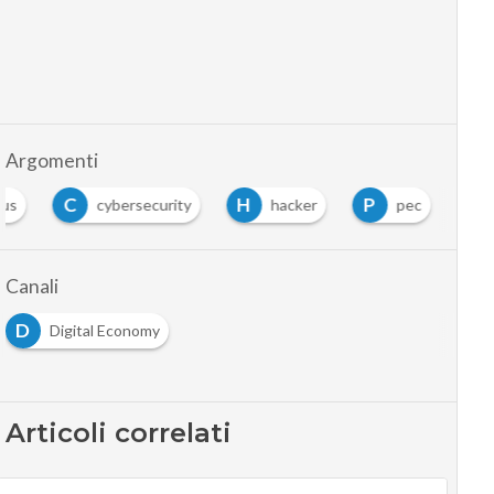
Argomenti
C
H
P
us
cybersecurity
hacker
pec
Canali
D
Digital Economy
Articoli correlati