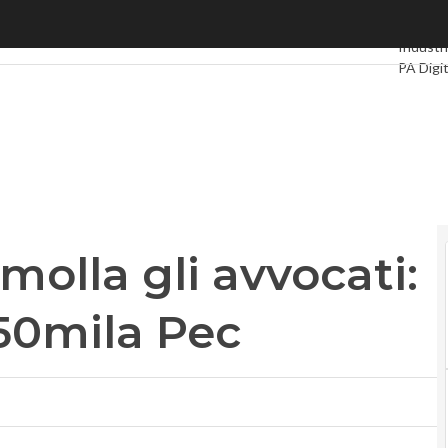
a gli avvocati: hackerate quasi 50mila Pec
Ultimi ar
Industri
PA Digi
Intellige
Videoin
Podcas
lla gli avvocati:
50mila Pec