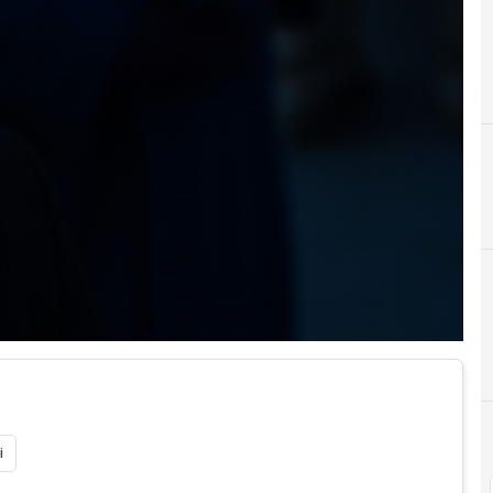
A
anonymo
i