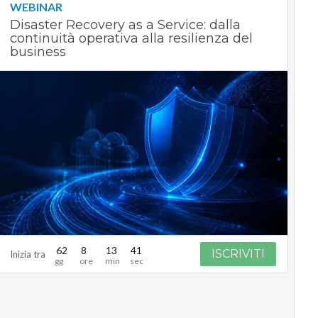
WEBINAR
Disaster Recovery as a Service: dalla
continuità operativa alla resilienza del
business
62
8
13
40
ISCRIVITI
Inizia tra