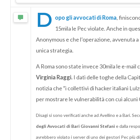
D
opo gli avvocati di Roma
, finiscon
15mila le Pec violate. Anche in quest
Anonymous e che l’operazione, avvenuta a st
unica strategia.
A Roma sono state invece 30mila le e-mail c
Virginia Raggi.
I dati delle toghe della Cap
notizia che “i collettivi di hacker italiani
per mostrare le vulnerabilità con cui alcuni O
Disagi si sono verificati anche ad Avellino e a Bari.
Seco
degli Avvocati di Bari
Giovanni Stefanì
e dalla respo
avrebbero violato i server di uno dei gestori Pec più di