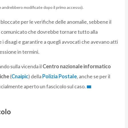
e andrebbero modificate dopo il primo accesso).
loccate per le verifiche delle anomalie, sebbene il
a comunicato che dovrebbe tornare tutto alla
 i disagi e garantire a quegli avvocati che avevano atti
essione in termini.
ndo sulla vicenda il
Centro nazionale informatico
tiche
(
Cnaipic
) della
Polizia Postale
, anche se per il
cialmente aperto un fascicolo sul caso.
colo