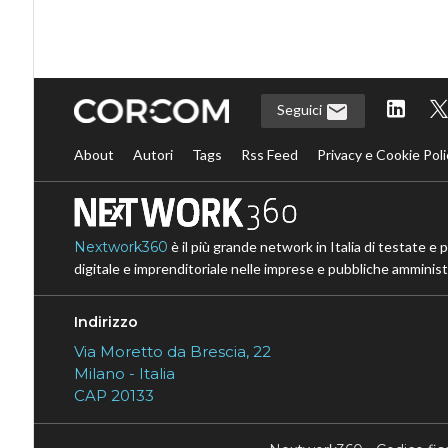
Seguici
About
Autori
Tags
Rss Feed
Privacy e Cookie Poli
Nextwork360
è il più grande network in Italia di testate e 
digitale e imprenditoriale nelle imprese e pubbliche amministr
Indirizzo
Via Moretto da Brescia, 22
Milano - Italia
CAP 20133