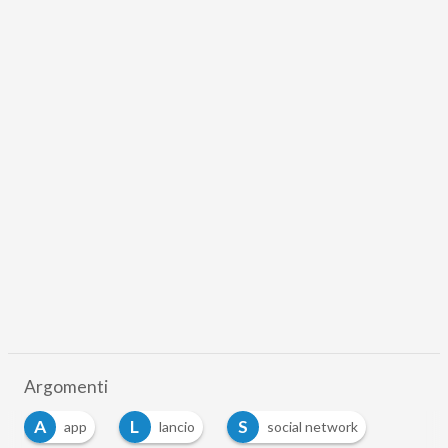
Argomenti
A
L
S
app
lancio
social network