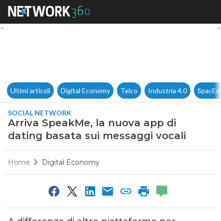
Arriva SpeakMe, la nuova app
Ultimi articoli
Digital Economy
Telco
Industria 4.0
SpacEc
SOCIAL NETWORK
Arriva SpeakMe, la nuova app di
dating basata sui messaggi vocali
Home
Digital Economy