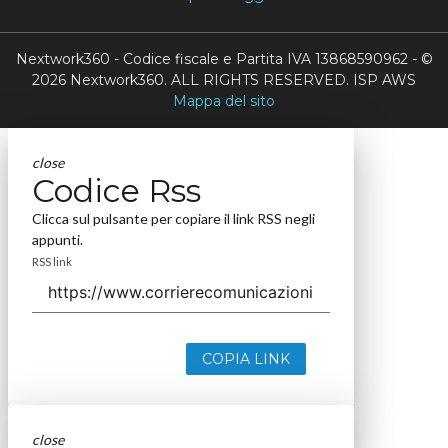
Nextwork360 - Codice fiscale e Partita IVA 13868590962 - ©
2026 Nextwork360. ALL RIGHTS RESERVED. ISP AWS
Mappa del sito
close
Codice Rss
Clicca sul pulsante per copiare il link RSS negli
appunti.
RSS link
COPIA LINK
close