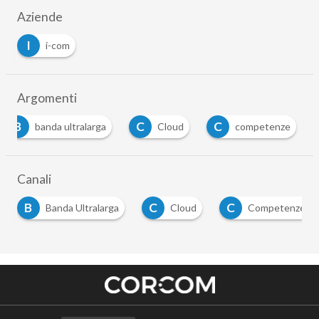
Aziende
I
i-com
Argomenti
B
C
C
banda ultralarga
Cloud
competenze
Canali
C
C
D
Cloud
Competenze
Digital Economy