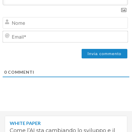
N
Em
0
COMMENTI
WHITE PAPER
Come l’AI sta cambiando lo sviluppo e il