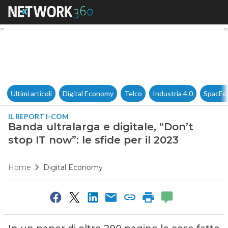
Banda ultralarga e digitale, “D
Ultimi articoli
Digital Economy
Telco
Industria 4.0
SpacEc
IL REPORT I-COM
Banda ultralarga e digitale, “Don’t
stop IT now”: le sfide per il 2023
Home
Digital Economy