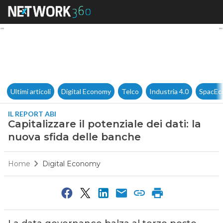
Capitalizzare il potenziale dei
Ultimi articoli
Digital Economy
Telco
Industria 4.0
SpacEc
IL REPORT ABI
Capitalizzare il potenziale dei dati: la
nuova sfida delle banche
Home
Digital Economy