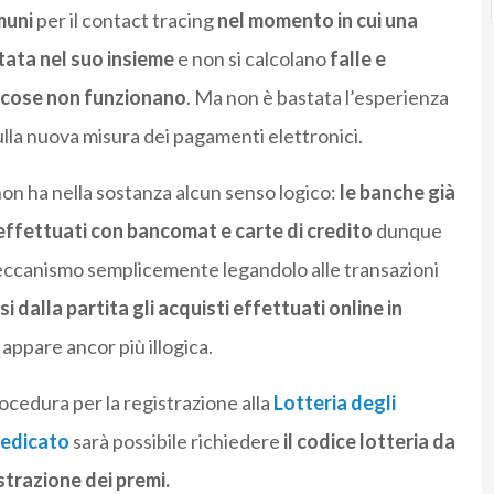
muni
per il contact tracing
nel momento in cui una
ata nel suo insieme
e non si calcolano
falle e
 le cose non funzionano
. Ma non è bastata l’esperienza
ulla nuova misura dei pagamenti elettronici.
non ha nella sostanza alcun senso logico:
le banche già
 effettuati con bancomat e carte di credito
dunque
meccanismo semplicemente legandolo alle transazioni
i dalla partita gli acquisti effettuati online in
 appare ancor più illogica.
ocedura per la registrazione alla
Lotteria degli
dedicato
sarà possibile richiedere
il codice lotteria da
strazione dei premi.