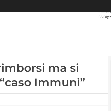
imborsi ma si rischia un nuovo “caso Immuni”
Ultimi ar
Industri
PA Digit
Intellige
Videoin
Podcas
rimborsi ma si
 “caso Immuni”