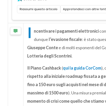
Riassumi questo articolo
Approfondisci con altre font
I
ncentivare i pagamenti elettronici
con 
dunque
l’evasione fiscale
: è stato que
Giuseppe Conte
e di molti esponenti del Go
Lotteria degli Scontrini
.
Il Piano Cashback
(
qui la guida CorCom
),
rispetto alla iniziale roadmap fissata a g
fino a 150 euro sugli acquisti nel mese di
massimo di 1500 euro
). Una misura premia
momento di crisi come quello che stiamo v