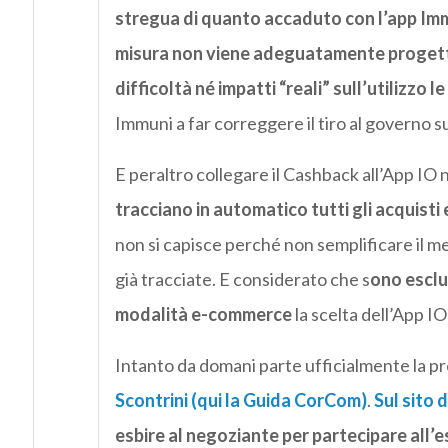
stregua di quanto accaduto con l’app Im
misura non viene adeguatamente progett
difficoltà né impatti “reali” sull’utilizzo
Immuni a far correggere il tiro al governo s
E peraltro collegare il Cashback all’App IO 
tracciano in automatico tutti gli acquisti
non si capisce perché non semplificare il 
già tracciate. E considerato che s
ono esclus
modalità e-commerce
la scelta dell’App IO
Intanto da domani parte ufficialmente la pr
Scontrini (qui la Guida CorCom)
.
Sul sito 
esbire al negoziante per partecipare all’e