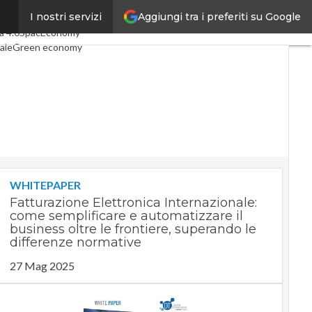
Aggiungi tra i preferiti su Google
I nostri servizi
ticoli
Digital Economy
Telco
a 4.0
SpacEconomy
ale
Green economy
nza artificiale
terviste
Le Guide di CorCom
t
Privacy
WHITEPAPER
Fatturazione Elettronica Internazionale:
come semplificare e automatizzare il
business oltre le frontiere, superando le
differenze normative
27 Mag 2025