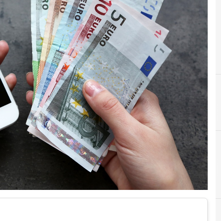
B
C
bonus
cash