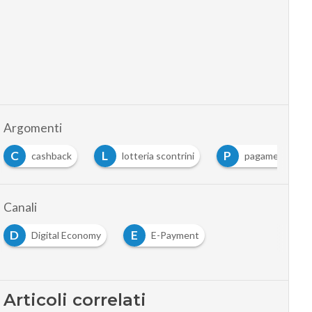
Argomenti
L
P
back
lotteria scontrini
pagamenti digitali
Canali
D
E
Digital Economy
E-Payment
Articoli correlati