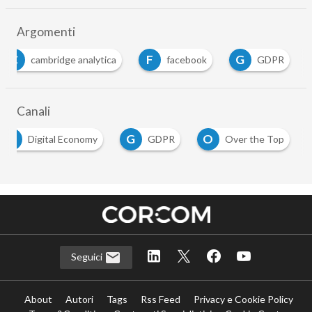
Argomenti
C
F
G
cambridge analytica
facebook
GDPR
Canali
D
G
O
Digital Economy
GDPR
Over the Top
Seguici
About
Autori
Tags
Rss Feed
Privacy e Cookie Policy