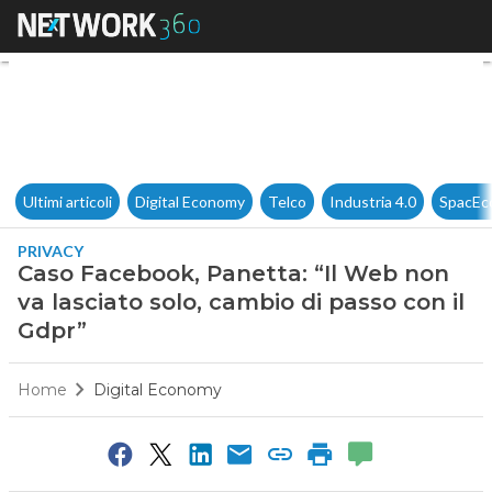
Caso Facebook, Panetta: “Il W
Ultimi articoli
Digital Economy
Telco
Industria 4.0
SpacEc
PRIVACY
Caso Facebook, Panetta: “Il Web non
va lasciato solo, cambio di passo con il
Gdpr”
Home
Digital Economy