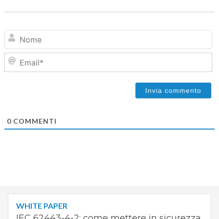
N
Em
0
COMMENTI
WHITE PAPER
IEC 62443-4-2: come mettere in sicurezza