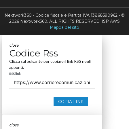
Nextwork360 - Codice fiscale e Partita IVA 13868590962 - ©
2026 Nextwork360. ALL RIGHTS RESERVED. ISP AWS
Mappa del sito
close
Codice Rss
Clicca sul pulsante per copiare il link RSS negli
appunti.
RSS link
COPIA LINK
close