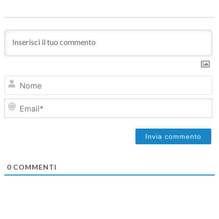
N
Em
0
COMMENTI