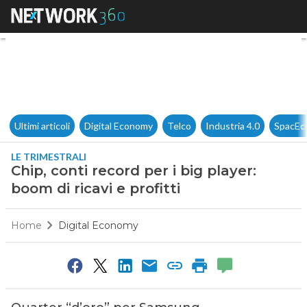
Chip, conti record per i big pla
Ultimi articoli
Digital Economy
Telco
Industria 4.0
SpacEc
LE TRIMESTRALI
Chip, conti record per i big player:
boom di ricavi e profitti
Home
Digital Economy