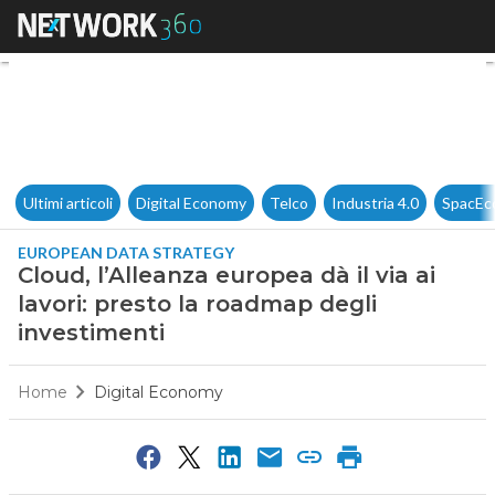
Cloud, l’Alleanza europea dà i
Ultimi articoli
Digital Economy
Telco
Industria 4.0
SpacEc
EUROPEAN DATA STRATEGY
Cloud, l’Alleanza europea dà il via ai
lavori: presto la roadmap degli
investimenti
Home
Digital Economy