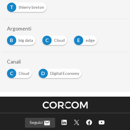
T
thierry breton
Argomenti
B
C
E
big data
Cloud
edge
Canali
C
D
Cloud
Digital Economy
Seguici