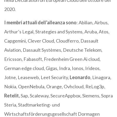
nella Declaration on European Cloud dell’ottobre del
2020.
I membri attuali dell’alleanza sono
: Abilian, Airbus,
Arthur’s Legal, Strategies and Systems, Aruba, Atos,
Capgemini, Clever Cloud, Cloudferro, Dassault
Aviation, Dassault Systèmes, Deutsche Telekom,
Ericsson, Fabasoft, Fredenheim Green Ai cloud,
German edge cloud, Gigas, Indra, Ionos, Irideos,
Jotne, Leaseweb, Leet Security,
Leonardo
, Linagora,
Nokia, OpenNebula, Orange, Ovhcloud, ReLog3p,
Retelit,
Sap, Scaleway, SecureAppbox, Siemens, Sopra
Steria, Stadtmarketing- und
Wirtschaftsförderungsgesellschaft Dormagen