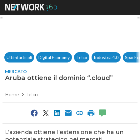
Aruba ottiene il dominio “.clo
Ultimi articoli
Digital Economy
Telco
Industria 4.0
SpacEc
MERCATO
Aruba ottiene il dominio “.cloud”
Home
Telco
L’azienda ottiene l’estensione che ha un
potenziale strategico nei mercati