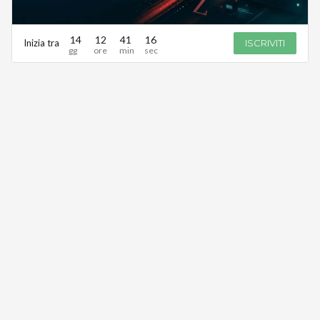
14
12
41
16
Inizia tra
ISCRIVITI