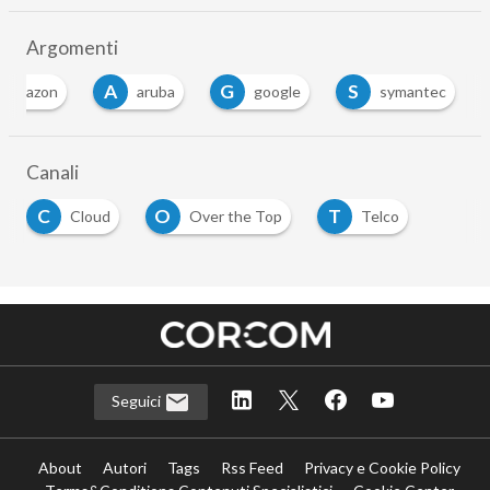
Argomenti
A
G
S
amazon
aruba
google
symantec
…
Canali
C
O
T
Cloud
Over the Top
Telco
…
Seguici
About
Autori
Tags
Rss Feed
Privacy e Cookie Policy