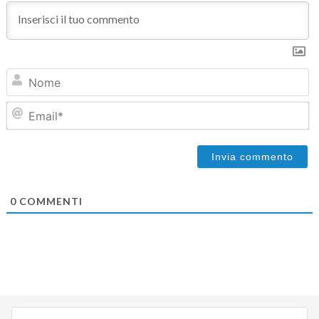
N
Em
0
COMMENTI