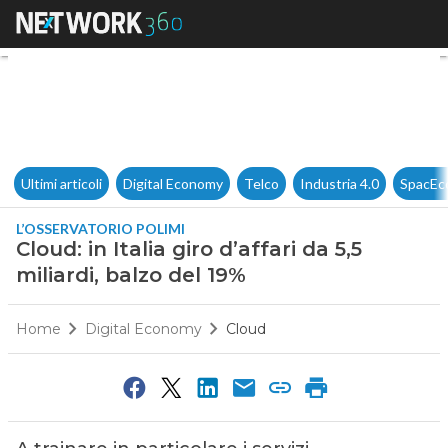
Cloud: in Italia giro d’affari da
Ultimi articoli
Digital Economy
Telco
Industria 4.0
SpacEc
L’OSSERVATORIO POLIMI
Cloud: in Italia giro d’affari da 5,5
miliardi, balzo del 19%
Home
Digital Economy
Cloud