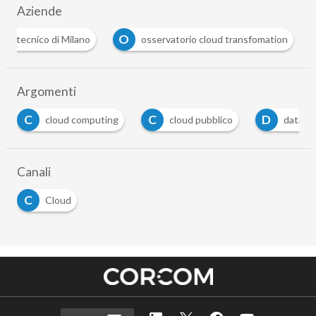
Aziende
O
O
Osservatori del Politecnico di Milano
osservatorio
Argomenti
C
D
G
cloud pubblico
data center
generative 
Canali
C
Cloud