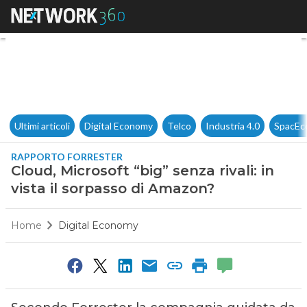
Cloud, Microsoft “big” senza ri
Ultimi articoli
Digital Economy
Telco
Industria 4.0
SpacEc
RAPPORTO FORRESTER
Cloud, Microsoft “big” senza rivali: in
vista il sorpasso di Amazon?
Home
Digital Economy