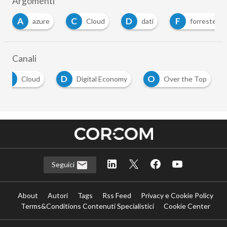
Argomenti
A
C
D
F
azure
Cloud
dati
forrester
Canali
C
D
O
Cloud
Digital Economy
Over the Top
Seguici
About
Autori
Tags
Rss Feed
Privacy e Cookie Policy
Terms&Conditions Contenuti Specialistici
Cookie Center