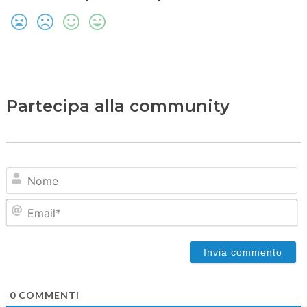
Partecipa alla community
N
Em
0
COMMENTI