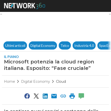
Microsoft potenzia la cloud reg
Ultimi articoli
Digital Economy
Telco
Industria 4.0
SpacEc
IL PIANO
Microsoft potenzia la cloud region
italiana. Esposito: “Fase cruciale”
Home
Digital Economy
Cloud