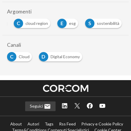
Argomenti
C
E
S
oud
cloud region
esg
sostenibilità
Canali
C
D
Cloud
Digital Economy
Seguici
About
Autori
Tags
Rss Feed
Privacy e Cookie Policy
Terms&Conditions Contenuti Specialistici
Cookie Center