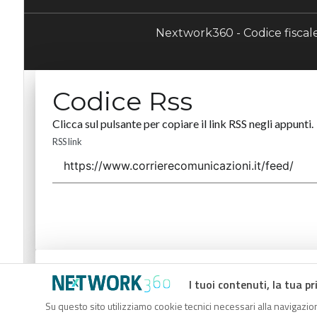
Nextwork360 - Codice fisca
Codice Rss
Clicca sul pulsante per copiare il link RSS negli appunti.
RSS link
Codice Rss
I tuoi contenuti, la tua pr
Clicca sul pulsante per copiare il link RSS negli appunti.
Su questo sito utilizziamo cookie tecnici necessari alla navigazion