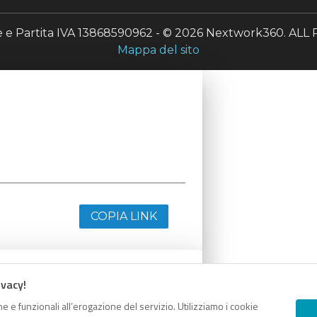
le e Partita IVA 13868590962 - © 2026 Nextwork360. A
Mappa del sito
COPIA LINK
ivacy!
e e funzionali all’erogazione del servizio. Utilizziamo i cookie