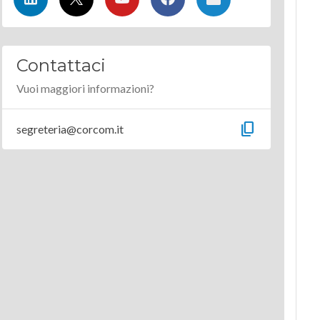
Contattaci
Vuoi maggiori informazioni?
content_copy
segreteria@corcom.it