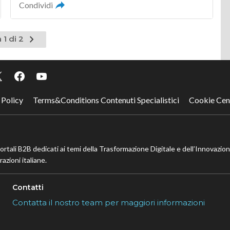
Condividi
Pagina
 1 di 2
successiva
 Policy
Terms&Conditions Contenuti Specialistici
Cookie Cen
portali B2B dedicati ai temi della Trasformazione Digitale e dell’Innovazio
azioni italiane.
Contatti
Contatta il nostro team per maggiori informazioni