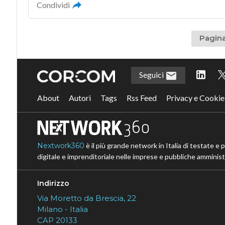
Condividi
Pagina
Seguici
About
Autori
Tags
Rss Feed
Privacy e Cookie
Nextwork360
è il più grande network in Italia di testate e 
digitale e imprenditoriale nelle imprese e pubbliche amministr
Indirizzo
Via Moretto da Brescia, 22
Milano - Italia
CAP 20133