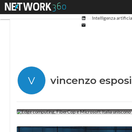
Facebook
Menu
Ultimi articoli
Digit
Twitter
Linkedin
Intelligenza artifici
Email
vincenzo esposi
V
IL DEAL
Edge computing, FiberCop e M