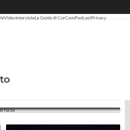
al Economy
Telco
Industria 4.0
SpacEconomy
PA Digitale
Green eco
ale
Videointerviste
Le Guide di CorCom
Podcast
Privacy
to
icrosoft Italia uniscono le