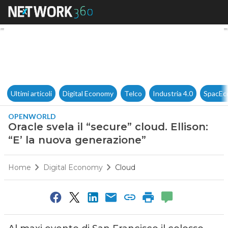
Oracle svela il “secure” cloud.
Ultimi articoli
Digital Economy
Telco
Industria 4.0
SpacEc
OPENWORLD
Oracle svela il “secure” cloud. Ellison:
“E’ la nuova generazione”
Home
Digital Economy
Cloud