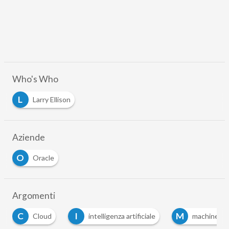
Who's Who
L
Larry Ellison
Aziende
O
Oracle
Argomenti
C
I
M
Cloud
intelligenza artificiale
machine le