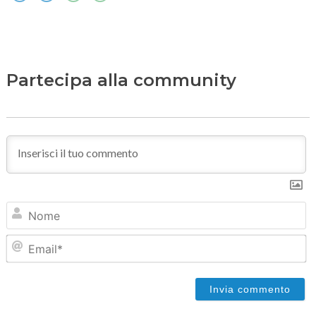
Partecipa alla community
N
Em