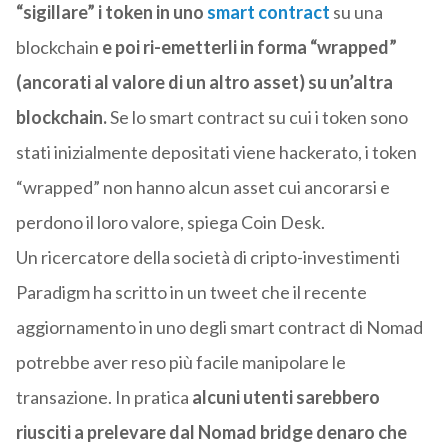
“sigillare” i token in uno
smart contract
su una
blockchain
e poi ri-emetterli in forma “wrapped”
(ancorati al valore di un altro asset) su un’altra
blockchain.
Se lo smart contract su cui i token sono
stati inizialmente depositati viene hackerato, i token
“wrapped” non hanno alcun asset cui ancorarsi e
perdono il loro valore, spiega Coin Desk.
Un ricercatore della società di cripto-investimenti
Paradigm ha scritto in un tweet che il recente
aggiornamento in uno degli smart contract di Nomad
potrebbe aver reso più facile manipolare le
transazione. In pratica
alcuni utenti sarebbero
riusciti a prelevare dal Nomad bridge denaro che