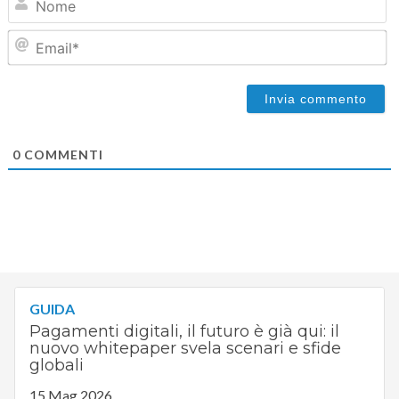
Em
0
COMMENTI
GUIDA
Pagamenti digitali, il futuro è già qui: il
nuovo whitepaper svela scenari e sfide
globali
15 Mag 2026