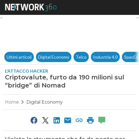
Criptovalute, furto da 190 mil
Ultimi articoli
Digital Economy
Telco
Industria 4.0
SpacEc
L'ATTACCO HACKER
Criptovalute, furto da 190 milioni sul
“bridge” di Nomad
Home
Digital Economy