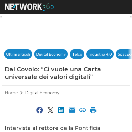
Dal Covolo: “Ci vuole una Carta
Ultimi articoli
Digital Economy
Telco
Industria 4.0
SpacEc
Dal Covolo: “Ci vuole una Carta
universale dei valori digitali”
Home
Digital Economy
Intervista al rettore della Pontificia