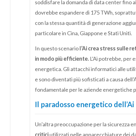
soddisfare la domanda di data center fino a
dovrebbe espandere di 175 TWh, soprattutto n
con la stessa quantità di generazione aggiu
particolare in Cina, Giappone e Stati Uniti.
In questo scenario
l’Ai crea stress sulle r
in modo più efficiente.
L’Ai potrebbe, per e
energetica. Gli attacchi informatici alle util
e sono diventati più sofisticati a causa del
fondamentale per le aziende energetiche 
Il paradosso energetico dell’Ai
Un’altra preoccupazione per la sicurezza e
critici
utilizzati nelle apparecchiature dei da