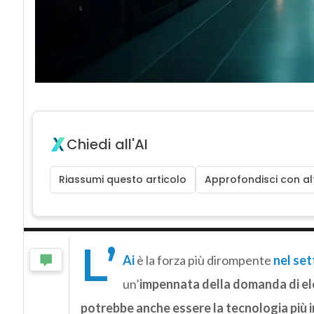
Chiedi all'AI
Riassumi questo articolo
Approfondisci con alt
L’
Ai
è la forza più dirompente
nel se
un’
impennata della domanda di ele
potrebbe anche essere la tecnologia più i