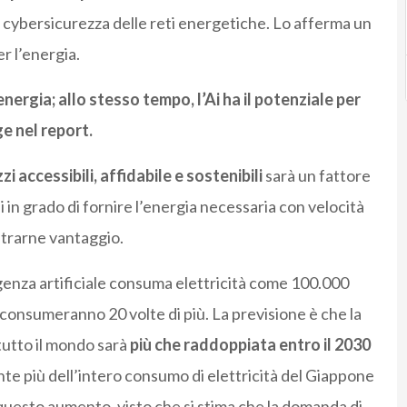
e la cybersicurezza delle reti energetiche. Lo afferma un
r l’energia.
nergia; allo stesso tempo, l’Ai ha il potenziale per
ge nel report.
i accessibili, affidabile e sostenibili
sarà un fattore
i in grado di fornire l’energia necessaria con velocità
 trarne vantaggio.
igenza artificiale consuma elettricità come 100.000
i consumeranno 20 volte di più. La previsione è che la
tutto il mondo sarà
più che raddoppiata entro il 2030
e più dell’intero consumo di elettricità del Giappone
 questo aumento, visto che si stima che la domanda di