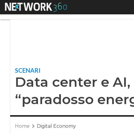
Menu
Data center e AI, 
SCENARI
Data center e AI,
“paradosso ener
Home
Digital Economy