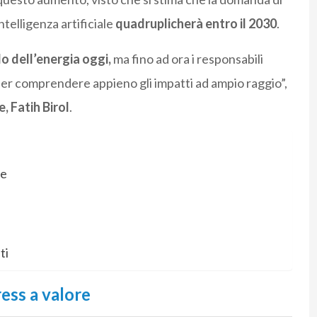
ntelligenza artificiale
quadruplicherà entro il 2030
.
do dell’energia oggi,
ma fino ad ora i responsabili
 per comprendere appieno gli impatti ad ampio raggio”,
e, Fatih Birol
.
re
ti
ress a valore