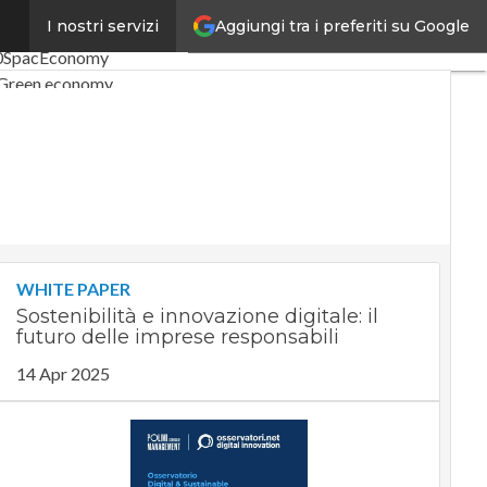
Aggiungi tra i preferiti su Google
I nostri servizi
oli
Digital Economy
Telco
0
SpacEconomy
Green economy
artificiale
Videointerviste
i CorCom
Podcast
Privacy
WHITE PAPER
Sostenibilità e innovazione digitale: il
futuro delle imprese responsabili
14 Apr 2025