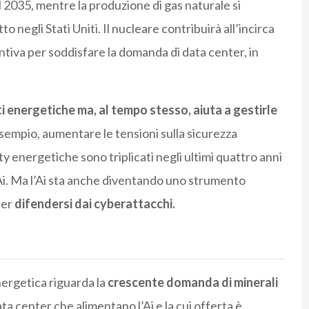
l 2035, mentre la produzione di gas naturale si
egli Stati Uniti. Il nucleare contribuirà all’incirca
ntiva per soddisfare la domanda di data center, in
eti energetiche ma, al tempo stesso, aiuta a gestirle
sempio, aumentare le tensioni sulla sicurezza
ity energetiche sono triplicati negli ultimi quattro anni
l’Ai. Ma l’Ai sta anche diventando uno strumento
per
difendersi dai cyberattacchi.
nergetica riguarda la
crescente domanda di minerali
ta center che alimentano l’Ai e la cui offerta è