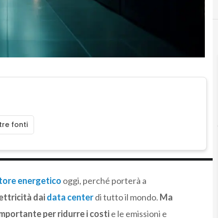
re fonti
ttore energetico
oggi, perché porterà a
ttricità dai
data center
di tutto il mondo.
Ma
mportante per ridurre i costi
e le emissioni e