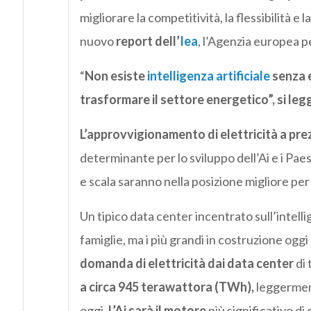
migliorare la competitività, la flessibilità 
nuovo
report
dell’
Iea
, l’Agenzia europea pe
“
Non esiste
intelligenza artificiale
senza e
trasformare il settore energetico”, si leg
L’approvvigionamento di elettricità a prezz
determinante per lo sviluppo dell’Ai e i Paes
e scala saranno nella posizione migliore per
Un tipico data center incentrato sull’intell
famiglie, ma i più grandi in costruzione ogg
domanda di elettricità dai data center
di 
a circa 945 terawattora (TWh),
leggerment
oggi.
L’Ai sarà il motore
più significativo di