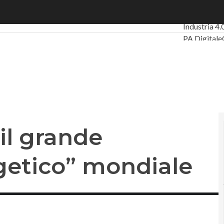
il grande “paradosso energetico” mondiale
Ultimi artic
Industria 4.
PA Digitale
Intelligenza 
Le Guide d
 il grande
getico” mondiale