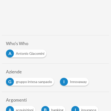
Who's Who
A
Antonio Giacomini
Aziende
G
I
gruppo intesa sanpaolo
Innovaway
Argomenti
A
B
I
acquisizioni
banking
insurance