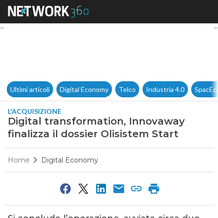
Digital transformation, Innova
Ultimi articoli
Digital Economy
Telco
Industria 4.0
SpacEc
L'ACQUISIZIONE
Digital transformation, Innovaway
finalizza il dossier Olisistem Start
Home
Digital Economy