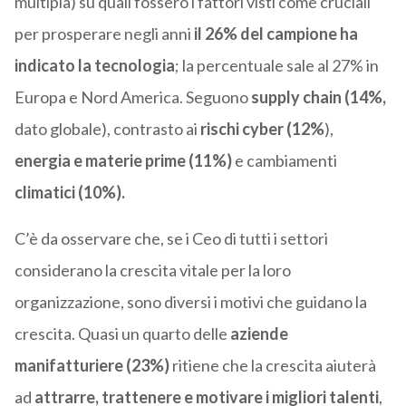
multipla) su quali fossero i fattori visti come cruciali
per prosperare negli anni
il 26% del campione ha
indicato la tecnologia
; la percentuale sale al 27% in
Europa e Nord America. Seguono
supply chain (14%,
dato globale), contrasto ai
rischi cyber (12%
),
energia e materie prime (11%)
e cambiamenti
climatici (10%).
C’è da osservare che, se i Ceo di tutti i settori
considerano la crescita vitale per la loro
organizzazione, sono diversi i motivi che guidano la
crescita. Quasi un quarto delle
aziende
manifatturiere (23%)
ritiene che la crescita aiuterà
ad
attrarre, trattenere e motivare i migliori talenti
,