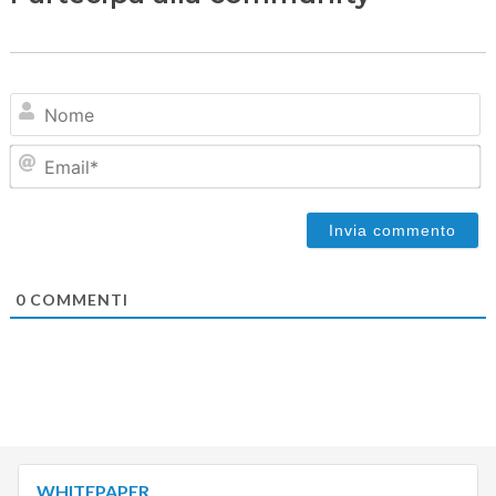
N
Em
0
COMMENTI
WHITEPAPER