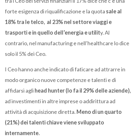
tra i Ceo dei servizi finanziari il 17% dice che c’è una
forte esigenza di riqualificazione e la quota
sale al
18% tra le telco, al 23% nel settore viaggi e
trasporti e in quello dell’energia e utilit
y. Al
contrario, nel manufacturing e nell’healthcare lo dice
solo il 5% dei Ceo.
I Ceo hanno anche indicato di faticare ad attrarre in
modo organico nuove competenze e talenti e di
affidarsi agli
head hunter (lo fa il 29% delle aziende),
ad investimenti in altre imprese o addirittura ad
attività di acquisizione diretta.
Meno di un quarto
(21%) dei talenti chiave viene sviluppato
internamente.