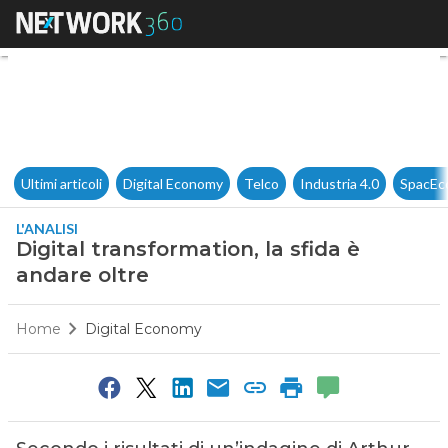
Digital transformation, la sfid
Ultimi articoli
Digital Economy
Telco
Industria 4.0
SpacEc
L'ANALISI
Digital transformation, la sfida è
andare oltre
Home
Digital Economy