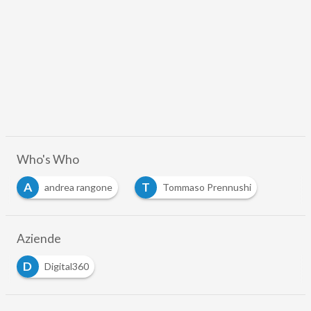
Who's Who
A
T
andrea rangone
Tommaso Prennushi
Aziende
D
Digital360