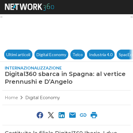
Digital360 sbarca in Spagna: 
Ultimi articoli
Digital Economy
Telco
Industria 4.0
SpacEc
INTERNAZIONALIZZAZIONE
Digital360 sbarca in Spagna: al vertice
Prennushi e D’Angelo
Home
Digital Economy