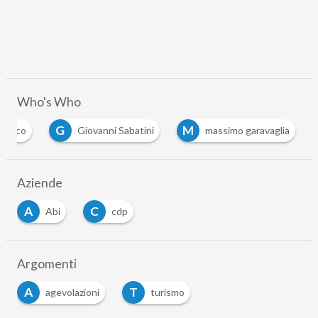
Who's Who
G
M
annapieco
Giovanni Sabatini
massimo garavaglia
Aziende
A
C
Abi
cdp
Argomenti
A
T
agevolazioni
turismo