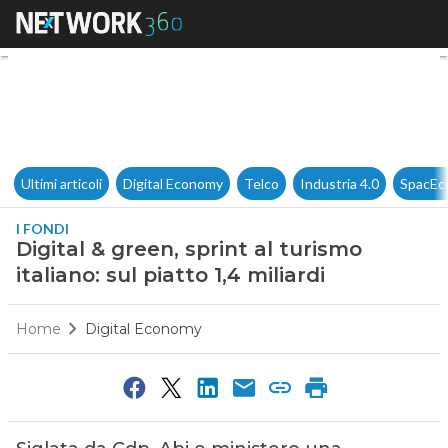
Digital & green, sprint al turis
Ultimi articoli
Digital Economy
Telco
Industria 4.0
SpacEc
I FONDI
Digital & green, sprint al turismo
italiano: sul piatto 1,4 miliardi
Home
Digital Economy