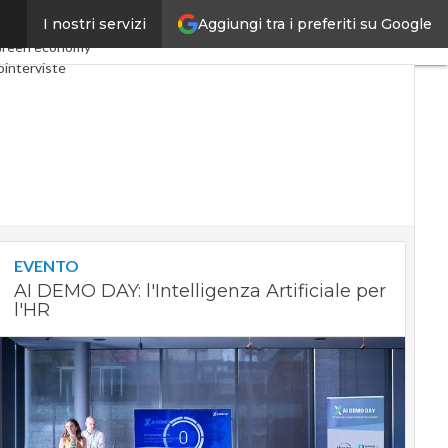
Aggiungi tra i preferiti su Google
I nostri servizi
omy
Telco
Industria 4.0
reen economy
ointerviste
st
Privacy
EVENTO
AI DEMO DAY: l'Intelligenza Artificiale per
l'HR