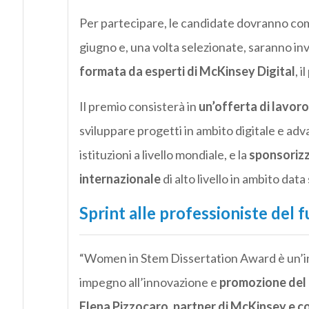
Per partecipare, le candidate dovranno co
giugno e, una volta selezionate, saranno inv
formata da esperti di McKinsey Digital
, 
Il premio consisterà in
un’offerta di lavor
sviluppare progetti in ambito digitale e adv
istituzioni a livello mondiale, e la
sponsorizz
internazionale
di alto livello in ambito data
Sprint alle professioniste del 
“Women in Stem Dissertation Award è un’ini
impegno all’innovazione e
promozione del 
Elena Pizzocaro, partner di McKinsey e co-