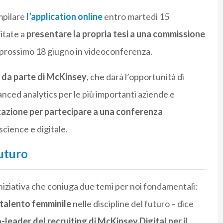
mpilare
l’application
online
entro martedì 15
itate a
presentare la propria tesi a una commissione
il prossimo 18 giugno in videoconferenza.
o da parte di McKinsey
, che darà l’opportunità di
anced analytics per le più importanti aziende e
azione per partecipare a una conferenza
 science e digitale.
futuro
ziativa che coniuga due temi per noi fondamentali:
talento femminile
nelle discipline del futuro – dice
leader del recruiting di McKinsey Digital per il