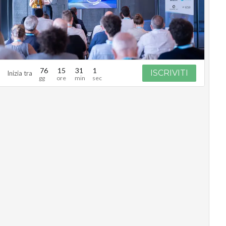
76
15
31
0
ISCRIVITI
Inizia tra