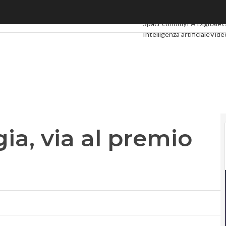
a, via al premio Women in Stem
Ultimi articoli
Digital Econ
SpacEconomy
PA Digitale
G
Intelligenza artificiale
Vide
Le Guide di CorCom
Podca
ia, via al premio