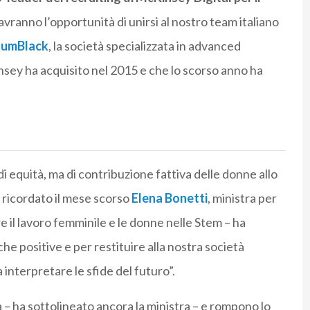
avranno l’opportunità di unirsi al nostro team italiano
umBlack
, la società specializzata in advanced
insey ha acquisito nel 2015 e che lo scorso anno ha
i equità, ma di contribuzione fattiva delle donne allo
 ricordato il mese scorso
Elena Bonetti
, ministra per
re il lavoro femminile e le donne nelle Stem – ha
he positive e per restituire alla nostra società
 interpretare le sfide del futuro”.
 – ha sottolineato ancora la ministra – e rompono lo