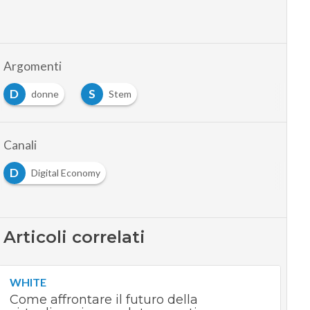
Argomenti
D
S
donne
Stem
Canali
D
Digital Economy
Articoli correlati
WHITE
Come affrontare il futuro della