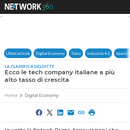
Ecco le tech company italiane 
Ultimi articoli
Digital Economy
Telco
Industria 4.0
SpacEc
LA CLASSIFICA DELOITTE
Ecco le tech company italiane a più
alto tasso di crescita
Home
Digital Economy