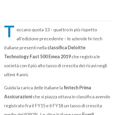
T
occano quota 13 – quattro in più rispetto
all’edizione precedente – le aziende hi-tech
italiane presenti nella
classifica Deloitte
Technology Fast 500 Emea 2019
che registra le
società con il più alto tasso di crescita dei ricavi negli
ultimi 4 anni.
Guida la carica delle italiane la
fintech Prima
Assicurazioni
che si piazza ottava in classifica avendo
registrato fra il FY15 e il FY18 un tasso di crescita
medio del 9392%. Le altre italiane sono
Everli,