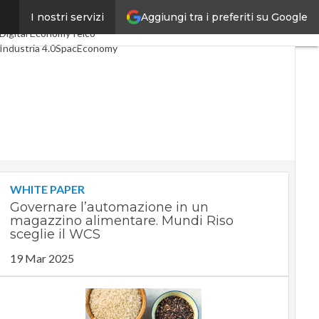
Aggiungi tra i preferiti su Google
I nostri servizi
Ultimi articoli
Digital Economy
Telco
Industria 4.0
SpacEconomy
PA Digitale
Green economy
Intelligenza artificiale
Videointerviste
Le Guide di CorCom
Podcast
Privacy
WHITE PAPER
Governare l’automazione in un
magazzino alimentare. Mundi Riso
sceglie il WCS
19 Mar 2025