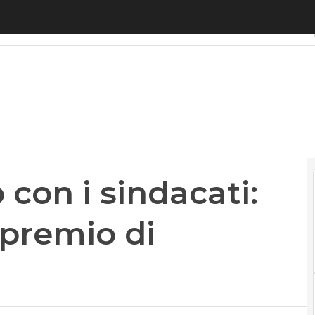
 i sindacati: tetto ai precari e premio di risultato
con i sindacati:
 premio di