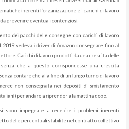
codificata con le Rappresentanze Sindacali Aziendali
matiche inerenti l’organizzazione e i carichi di lavoro
ì da prevenire eventuali contenziosi.
ento dei pacchi delle consegne con carichi di lavoro
el 2019 vedeva i driver di Amazon consegnare fino al
settore. Carichi di lavoro prodotti da una crescita delle
senza che a questo corrispondesse una crescita
 Senza contare che alla fine di un lungo turno di lavoro
a merce non consegnata nei depositi di smistamento
italiani) per andare a riprenderla la mattina dopo.
a si sono impegnate a recepire i problemi inerenti
spetto delle percentuali stabilite nel contratto collettivo