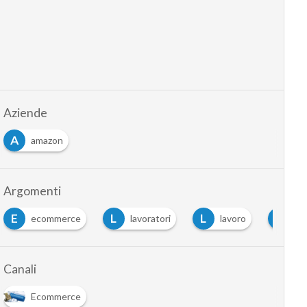
Aziende
A
amazon
Argomenti
E
L
L
L
ecommerce
lavoratori
lavoro
lo
Canali
Ecommerce