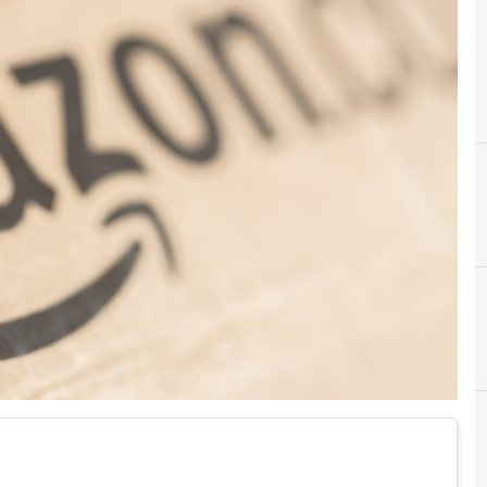
D
diritti