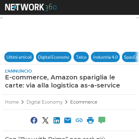
E-commerce, Amazon spariglia l
Ultimi articoli
Digital Economy
Telco
Industria 4.0
SpacEc
L'ANNUNCIO
E-commerce, Amazon spariglia le
carte: via alla logistica as-a-service
Home
Digital Economy
Ecommerce