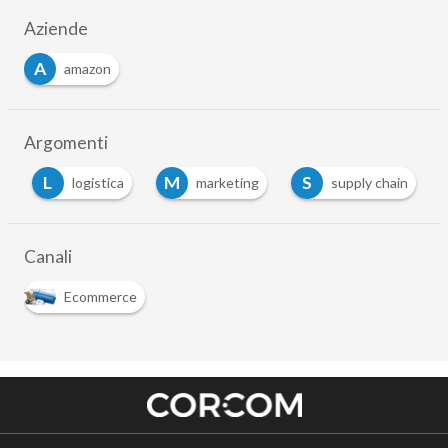
Aziende
A
amazon
Argomenti
L
M
S
logistica
marketing
supply chain
Canali
Ecommerce