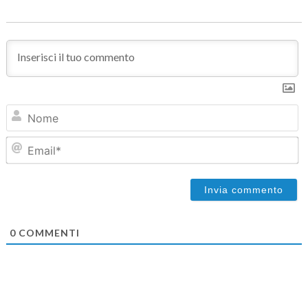
N
Em
0
COMMENTI