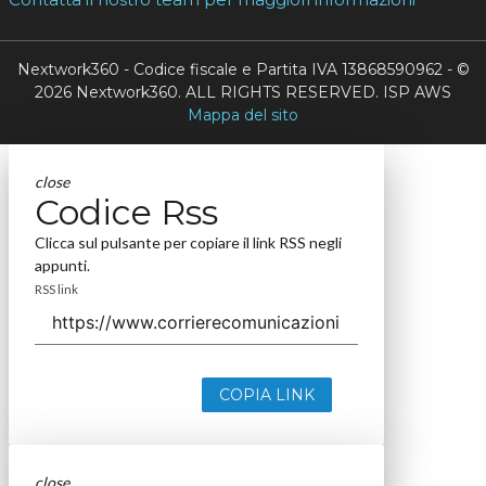
Nextwork360 - Codice fiscale e Partita IVA 13868590962 - ©
2026 Nextwork360. ALL RIGHTS RESERVED. ISP AWS
Mappa del sito
close
Codice Rss
Clicca sul pulsante per copiare il link RSS negli
appunti.
RSS link
COPIA LINK
close