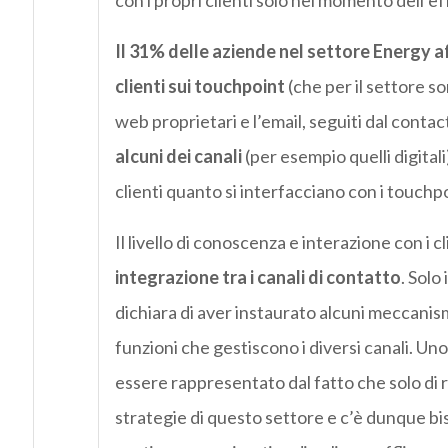
con i propri clienti solo nel momento dell’ef
Il 31% delle aziende nel settore Energy af
clienti sui touchpoint
(che per il settore so
web proprietari e l’email, seguiti dal conta
alcuni dei canali
(per esempio quelli digitali
clienti quanto si interfacciano con i touchpo
Il livello di conoscenza e interazione con i cl
integrazione tra i canali di contatto
. Solo
dichiara di aver instaurato alcuni meccanism
funzioni che gestiscono i diversi canali. Un
essere rappresentato dal fatto che solo di r
strategie di questo settore e c’è dunque bis