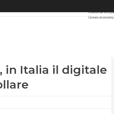
in Italia il digitale deve ancora decollare
Ultimi articoli
Dig
Industria 4.0
Sp
Green economy
Videointerviste
Podcast
Privacy
 in Italia il digitale
llare