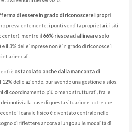
fettiva vendita del servizio.
ferma di essere in grado di riconoscere i propri
no prevalentemente: i punti vendita proprietari, i siti
ct center), mentre
il 66% riesce ad allineare solo
) e il 3% delle imprese non è in grado di riconosce i
int aziendali.
ienti è
ostacolato anche dalla mancanza di
 il 12% delle aziende, pur avendo una gestione a silos,
i di coordinamento, più o meno strutturati, fra le
o dei motivi alla base di questa situazione potrebbe
ecente il canale fisico è diventato centrale nelle
ogno di riflettere ancora a lungo sulle modalità di