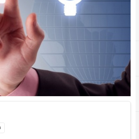
C
C
Cloud
cyber security
i