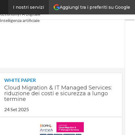
Aggiungi tra i preferiti su Google
I nostri servizi
ital Economy
Telco
acEconomy
PA Digitale
Intelligenza artificiale
Le Guide di CorCom
WHITE PAPER
Cloud Migration & IT Managed Services:
riduzione dei costi e sicurezza a lungo
termine
24 Set 2025