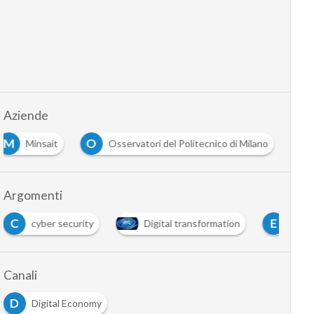
Aziende
M
O
Minsait
Osservatori del Politecnico di Milano
Argomenti
E
O
Digital transformation
Energy
omnichanne
Canali
D
Digital Economy