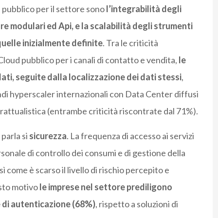
 pubblico per il settore sono
l’integrabilità degli
ure modulari ed Api, e la scalabilità degli strumenti
uelle inizialmente definite
. Tra le criticità
Cloud pubblico per i canali di contatto e vendita,
le
ati, seguite dalla localizzazione dei dati stessi
,
ndi hyperscaler internazionali con Data Center diffusi
trattualistica (entrambe criticità riscontrate dal 71%).
 parla si
sicurezza
. La frequenza di accesso ai servizi
rsonale di controllo dei consumi e di gestione della
 come è scarso il livello di rischio percepito e
esto motivo
le imprese nel settore prediligono
re di autenticazione (68%)
, rispetto a soluzioni di