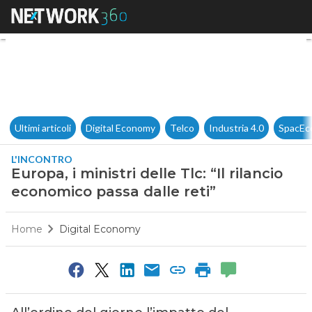
Europa, i ministri delle Tlc: “I
Ultimi articoli
Digital Economy
Telco
Industria 4.0
SpacEc
L'INCONTRO
Europa, i ministri delle Tlc: “Il rilancio
economico passa dalle reti”
Home
Digital Economy