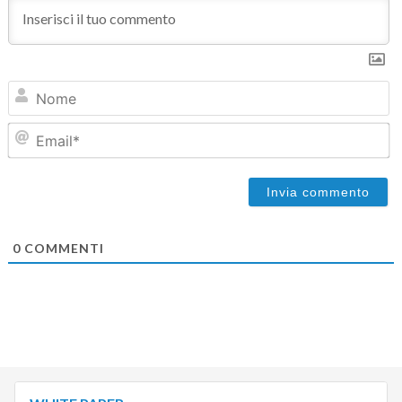
N
Em
0
COMMENTI