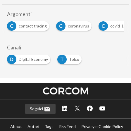
Argomenti
C
C
C
D
contact tracing
coronavirus
covid-19
Canali
D
T
Digital Economy
Telco
Seguici
About
Autori
Tags
Rss Feed
Privacy e Cookie Policy