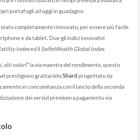
are l’ottimo risultato in tempi di elevata volatilità
ropri portafogli ad oggi in guadagno.
è stato completamente rinnovato, per essere più facile
rtphone e da tablet. Due gli indici innovativi
atility Index
ed il
SelfieWealth Global Index
.
, alti valori
” la via maestra del rendimento, questo
el prestigioso grattacielo
Shard
progettato da
icamente in concomitanza con il lancio della seconda
alizzazione dei servizi premium a pagamento via
colo