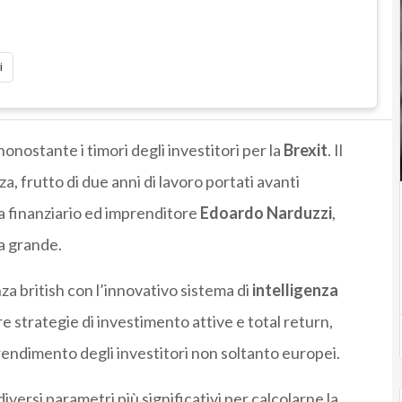
i
onostante i timori degli investitori per la
Brexit
. Il
a, frutto di due anni di lavoro portati avanti
a finanziario ed imprenditore
Edoardo
Narduzzi
,
a grande.
nza british con l’innovativo sistema di
intelligenza
e strategie di investimento attive e total return,
-rendimento degli investitori non soltanto europei.
iversi parametri più significativi per calcolarne la