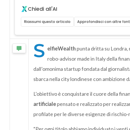
Chiedi all'AI
Riassumi questo articolo
Approfondisci con altre font
S
elfieWealth
punta dritta su Londra, n
robo-advisor made in Italy della finanz
dall’omonima startup fondata dal giornalist
sbarca nella city londinese con ambizione d
L’obiettivo è conquistare il cuore della fina
artificiale
pensato e realizzato per realizzar
profilate per le diverse esigenze di rischio
“Per ogni titolo abbiamo individuato i venti d