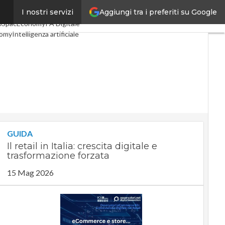
Aggiungi tra i preferiti su Google
I nostri servizi
i
Digital Economy
Telco
0
SpacEconomy
PA Digitale
nomy
Intelligenza artificiale
iste
Le Guide di CorCom
vacy
GUIDA
Il retail in Italia: crescita digitale e
trasformazione forzata
15 Mag 2026