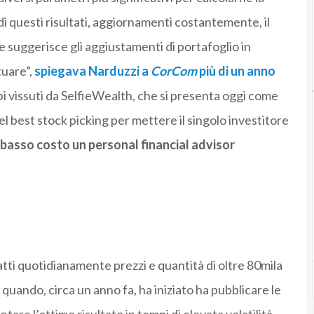
e di questi risultati, aggiornamenti costantemente, il
e suggerisce gli aggiustamenti di portafoglio in
tuare”,
spiegava Narduzzi a
CorCom
più di un anno
pi vissuti da SelfieWealth, che si presenta oggi come
l best stock picking per mettere il singolo investitore
 basso costo un personal financial advisor
atti quotidianamente prezzi e quantità di oltre 80mila
 quando, circa un anno fa, ha iniziato ha pubblicare le