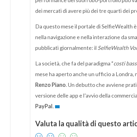
performance dei suoi robo-portfolio può vant
dei mercati di avere più dei tre quarti dei p
Da questo mese il portale di SelfieWealth 
nella navigazione e nella interazione da sma
pubblicati giornalmente: il
SelfieWealth Vol
La società, che fa del paradigma “
costi bassi
mese ha aperto anche un ufficio a Londra, n
Renzo Piano
. Un debutto che avviene prat
versione delle app e l’avvio della commerci
PayPal
.
Valuta la qualità di questo arti