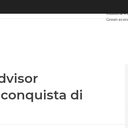
visor SelfieWealth alla conquista di Londra
Ultimi articol
Industria 4.
Green eco
Videointerv
Podcast
Pri
dvisor
 conquista di