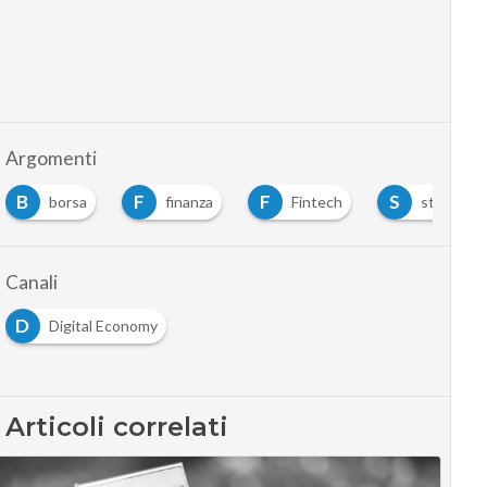
Argomenti
B
F
F
S
borsa
finanza
Fintech
startup
Canali
D
Digital Economy
Articoli correlati