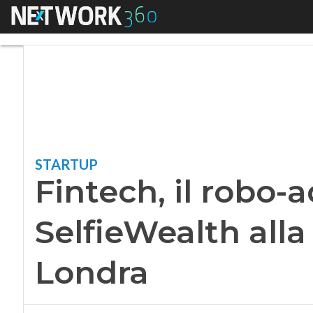
Menu
Fintech, il robo-ad
STARTUP
Fintech, il robo-a
SelfieWealth alla
Londra