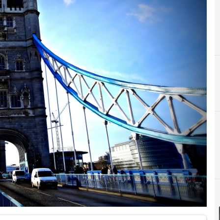
A
azioni