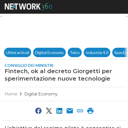
Fintech, ok al decreto Giorge
Ultimi articoli
Digital Economy
Telco
Industria 4.0
SpacEc
CONSIGLIO DEI MINISTRI
Fintech, ok al decreto Giorgetti per
sperimentazione nuove tecnologie
Home
Digital Economy