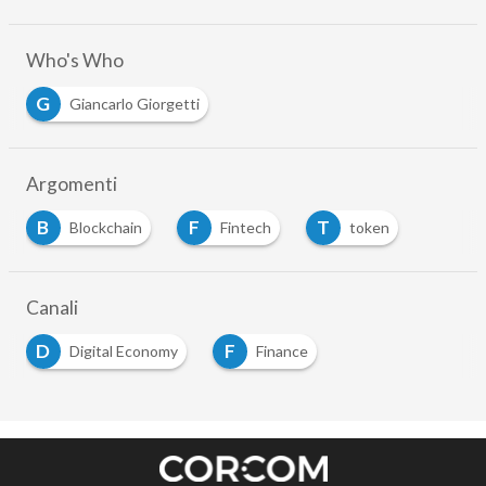
Who's Who
G
Giancarlo Giorgetti
Argomenti
B
F
T
Blockchain
Fintech
token
Canali
D
F
Digital Economy
Finance