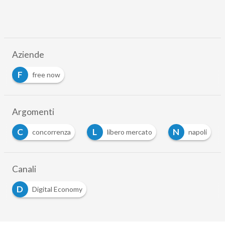
Aziende
F
free now
Argomenti
C
L
N
concorrenza
libero mercato
napoli
Canali
D
Digital Economy