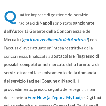
Q
uattro imprese di gestione del servizio
radiotaxi di
Napoli
sono state
sanzionate
dall’Autorità Garante della Concorrenza e del
Mercato (
qui il provvedimento dell’Antitrust
)
con
l’accusa di aver attuato un’intesa restrittiva della
concorrenza, finalizzata ad
ostacolare l’ingresso di
possibili competitor nel mercato della fornitura di
servizi di raccolta e smistamento della domanda
del servizio taxi nel Comune di Napoli
. Il
provvedimento, preso a seguito delle segnalazioni
delle società
Free Now
(all’epoca Mytaxi)
e
DigiTaxi
srl
, ha coinvolto le imprese
Consortaxi
,
Taxi Napoli