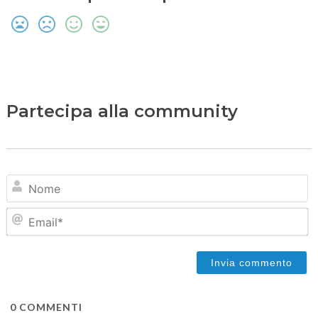
Partecipa alla community
N
Em
0
COMMENTI