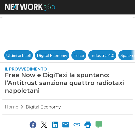
Free Now e DigiTaxi la spuntan
Ultimi articoli
Digital Economy
Telco
Industria 4.0
SpacEc
IL PROVVEDIMENTO
Free Now e DigiTaxi la spuntano:
l’Antitrust sanziona quattro radiotaxi
napoletani
Home
Digital Economy